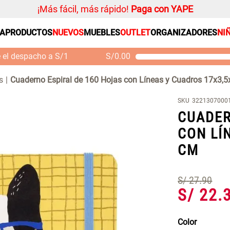
¡Más fácil, más rápido!
Paga con YAPE
SA
PRODUCTOS
NUEVOS
MUEBLES
OUTLET
ORGANIZADORES
NI
PRODUCTOS ESTRELLA
Organizador
e el despacho a S/1
S/
0.00
Cojin
Mueble MDF y Madera
Se
Bambú Inodoro con
M
Alfombra
s
Cuaderno Espiral de 160 Hojas con Líneas y Cuadros 17x3,
Puerta 65x28x171 cm
Niños
S/ 261.00
S/
S/ 349.00
SKU
3221307000
Almohada
CUADER
Mantel
CON LÍ
Sabanas
CM
Platos
Cortinas
S/
27
.
90
S/
22
.
Individuales
Color