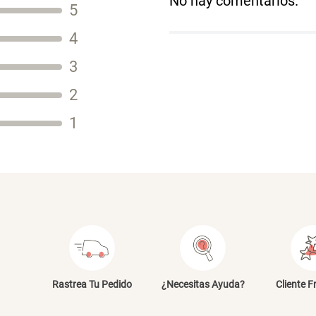
No hay comentarios.
5
Título
4
3
2
Tu nombre
1
Dirección de email
Escribe un comentario
E
Rastrea Tu Pedido
¿Necesitas Ayuda?
Cliente F