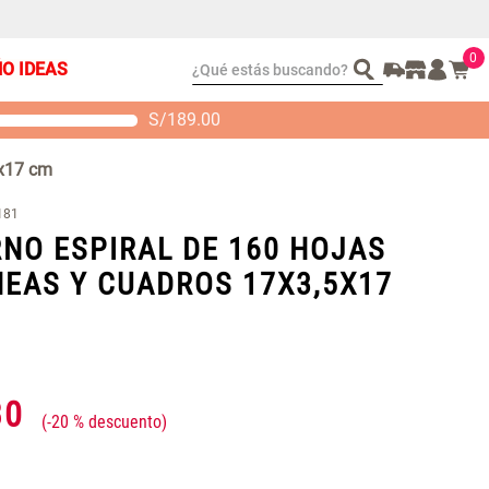
0
¿Qué estás buscando?
ÑO IDEAS
S/
189.00
t 2 Almohadas
Set Sábanas Algodón
emory
satín 240 Hilos
5x17 cm
 104.00
S/ 169.00
181
NO ESPIRAL DE 160 HOJAS
NEAS Y CUADROS 17X3,5X17
30
-
20 %