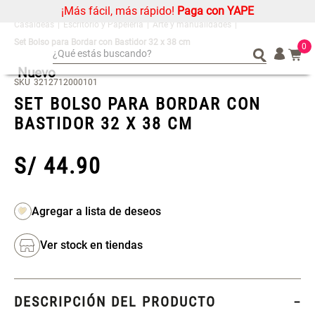
¡Más fácil, más rápido!
Paga con YAPE
Escritorio y Papelería
Arte y manualidades
Set Bolso para Bordar con Bastidor 32 x 38 cm
0
¿Qué estás buscando?
Nuevo
¿Qué estás buscando?
Organizador
Organizador
SKU
3212712000101
SET BOLSO PARA BORDAR CON
Cojin
Cojin
BASTIDOR 32 X 38 CM
Alfombra
Alfombra
Niños
Niños
S/
44
.
90
Almohada
Almohada
Mantel
Mantel
Sabanas
Sabanas
Platos
Platos
Ver stock en tiendas
Individuales
Individuales
Mueble MDF y Madera Bambú
Set 2 Almohadas Memory
Cortinas
Cortinas
Inodoro con Puerta 65x28x171
cm
DESCRIPCIÓN DEL PRODUCTO