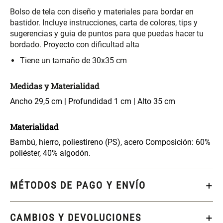
S/ 349.00
S/ 104.00
Bolso de tela con diseño y materiales para bordar en
bastidor. Incluye instrucciones, carta de colores, tips y
sugerencias y guia de puntos para que puedas hacer tu
Set Sábanas Algodón satín 240
Almohada Memory + Gel
Hilos
bordado. Proyecto con dificultad alta
Tiene un tamaño de 30x35 cm
S/ 118.00
S/ 124.00
S/ 169.00
Medidas y Materialidad
Canasto Ropa Bambú Redondo
Mueble Repisa Bambú 4
Ancho 29,5 cm | Profundidad 1 cm | Alto 35 cm
con Forro
Bandejas con Puerta 23 x 23 x
119 cm
Materialidad
S/ 55.90
S/ 169.00
S/ 69.90
Bambú, hierro, poliestireno (PS), acero Composición: 60%
poliéster, 40% algodón.
Comoda Bambú con Puertas 80
Almohada Sensación Plumas
x 33 x 80 cm
MÉTODOS DE PAGO Y ENVÍO
S/ 319.00
S/ 74.90
CAMBIOS Y DEVOLUCIONES
Plumón Pluma
Set 2 Almohadas Hollow