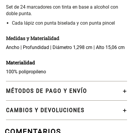
S/ 261.00
S/ 104.00
S/ 349.00
Set de 24 marcadores con tinta en base a alcohol con
doble punta.
Set Sábanas Algodón satín 240
Almohada Memory + Gel
Cada lápiz con punta biselada y con punta pincel
Hilos
Medidas y Materialidad
S/ 169.00
S/ 124.00
Ancho | Profundidad | Diámetro 1,298 cm | Alto 15,06 cm
Canasto Ropa Bambú Redondo
Mueble Repisa Bambú 4
con Forro
Bandejas con Puerta 23 x 23 x
Materialidad
119 cm
100% polipropileno
S/ 69.90
S/ 135.20
S/ 169.00
MÉTODOS DE PAGO Y ENVÍO
Comoda Bambú con Puertas 80
Almohada Sensación Plumas
x 33 x 80 cm
CAMBIOS Y DEVOLUCIONES
S/ 254.90
S/ 74.90
S/ 319.00
Plumón Pluma
Set 2 Almohadas Hollow
COMENTARIOS