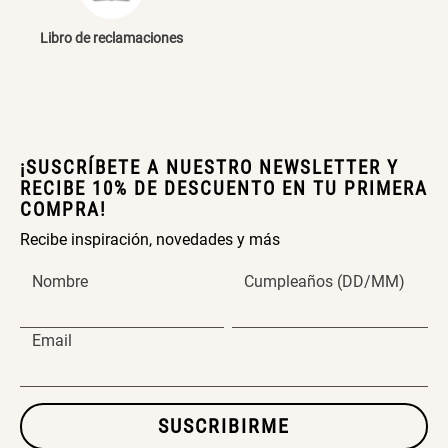
Cama Nido Grande para Perros
Papelero de Plástico Color 8 Lt
Libro de reclamaciones
15,7x22,2x33,3 cm
S/ 169.00
S/ 39.90
Canasto Bambú
¡SUSCRÍBETE A NUESTRO NEWSLETTER Y
RECIBE 10% DE DESCUENTO EN TU PRIMERA
COMPRA!
S/ 35.90
Recibe inspiración, novedades y más
Nombre
Cumpleaños (DD/MM)
Email
SUSCRIBIRME