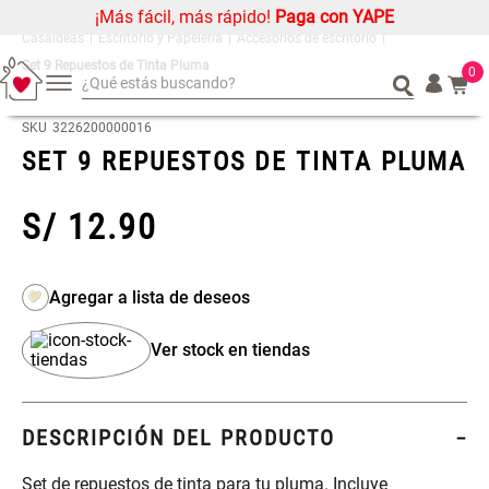
¡Más fácil, más rápido!
Paga con YAPE
Escritorio y Papelería
Accesorios de escritorio
Set 9 Repuestos de Tinta Pluma
0
¿Qué estás buscando?
¿Qué estás buscando?
Organizador
Organizador
SKU
3226200000016
SET 9 REPUESTOS DE TINTA PLUMA
Cojin
Cojin
Alfombra
Alfombra
S/
12
.
90
Niños
Niños
Almohada
Almohada
Mantel
Mantel
Sabanas
Sabanas
Ver stock en tiendas
Platos
Platos
Individuales
Individuales
Mueble MDF y Madera Bambú
Set 2 Almohadas Memory
Cortinas
Cortinas
DESCRIPCIÓN DEL PRODUCTO
Inodoro con Puerta 65x28x171
cm
Set de repuestos de tinta para tu pluma. Incluye