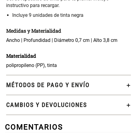
S/ 261.00
S/ 104.00
S/ 349.00
instructivo para recargar.
Incluye 9 unidades de tinta negra
Set Sábanas Algodón satín 240
Almohada Memory + Gel
Hilos
Medidas y Materialidad
S/ 169.00
Ancho | Profundidad | Diámetro 0,7 cm | Alto 3,8 cm
S/ 124.00
Materialidad
Canasto Ropa Bambú Redondo
Mueble Repisa Bambú 4
con Forro
Bandejas con Puerta 23 x 23 x
polipropileno (PP), tinta
119 cm
S/ 69.90
S/ 135.20
S/ 169.00
MÉTODOS DE PAGO Y ENVÍO
Comoda Bambú con Puertas 80
Almohada Sensación Plumas
x 33 x 80 cm
CAMBIOS Y DEVOLUCIONES
S/ 254.90
S/ 74.90
S/ 319.00
COMENTARIOS
Plumón Pluma
Silla Metálica Plegable