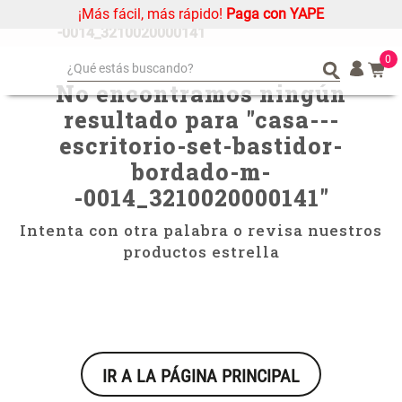
¡Más fácil, más rápido!
Paga con YAPE
casa---escritorio-set-bastidor-bordado-m-
-0014_3210020000141
0
¿Qué estás buscando?
No encontramos ningún
¿Qué estás buscando?
Organizador
Organizador
resultado para "
casa---
Cojin
Cojin
escritorio-set-bastidor-
Alfombra
Alfombra
bordado-m-
Niños
Niños
-0014_3210020000141
"
Almohada
Almohada
Intenta con otra palabra o revisa nuestros
Mantel
Mantel
productos estrella
Sabanas
Sabanas
Platos
Platos
Individuales
Individuales
Mueble MDF y Madera Bambú
Set 2 Almohadas Memory
Cortinas
Cortinas
Inodoro con Puerta 65x28x171
IR A LA PÁGINA PRINCIPAL
cm