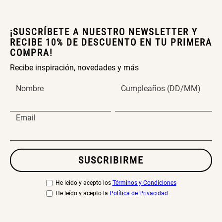
Topper de Microfibra 1500 GSM
Escalera Plegable Metal 3
Peldaños 71x41x106 cm
¡SUSCRÍBETE A NUESTRO NEWSLETTER Y
S/ 186.15
S/ 219.00
S/ 122.40
S/ 144.00
RECIBE 10% DE DESCUENTO EN TU PRIMERA
COMPRA!
Recibe inspiración, novedades y más
Nombre
Cumpleaños (DD/MM)
Cama Nido Grande para Perros
Papelero de Plástico Color 8 Lt
15,7x22,2x33,3 cm
Email
S/ 143.65
S/ 169.00
S/ 33.90
S/ 39.90
SUSCRIBIRME
Canasto Bambú
He leído y acepto los
Términos y Condiciones
He leído y acepto la
Política de Privacidad
S/ 30.50
S/ 35.90