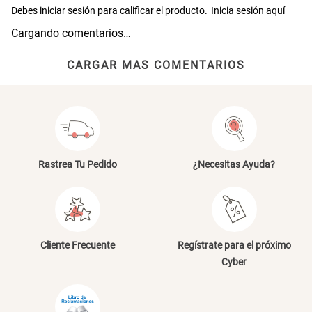
Cama Nido Grande para Perros
Papelero de Plástico Color 8 Lt
Cargando comentarios…
15,7x22,2x33,3 cm
CARGAR MAS COMENTARIOS
S/ 143.65
S/ 31.90
S/ 169.00
S/ 39.90
Canasto Bambú
S/ 30.50
S/ 35.90
Rastrea Tu Pedido
¿Necesitas Ayuda?
Cliente Frecuente
Regístrate para el próximo
Cyber