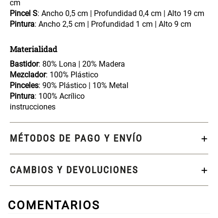
cm
46x48x76 cm
Pincel S
: Ancho 0,5 cm | Profundidad 0,4 cm | Alto 19 cm
Pintura
: Ancho 2,5 cm | Profundidad 1 cm | Alto 9 cm
S/ 228.65
S/ 83.20
S/ 269.00
S/ 104.00
Materialidad
Set 2 Almohadas Hollow
Almohada Microfibra
Bastidor
: 80% Lona | 20% Madera
Mezclador
: 100% Plástico
Pinceles
: 90% Plástico | 10% Metal
S/ 55.90
S/ 54.30
S/ 69.90
S/ 63.90
Pintura
: 100% Acrílico
instrucciones
Organizador Cubiertos Bambú
Canasto de Ropa Tela y Bambú
Extensible
Redondo Ø38 x 52 cm
MÉTODOS DE PAGO Y ENVÍO
S/ 44.70
S/ 39.90
S/ 63.90
S/ 99.90
CAMBIOS Y DEVOLUCIONES
Topper de Microfibra 1500 GSM
Escalera Plegable Metal 3
Peldaños 71x41x106 cm
COMENTARIOS
S/ 186.15
S/ 122.40
S/ 219.00
S/ 144.00