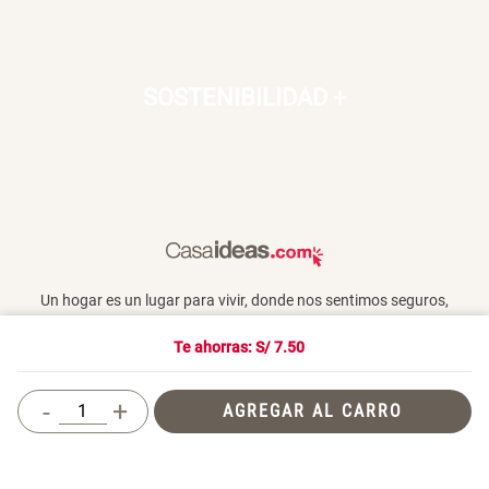
SOSTENIBILIDAD
+
Un hogar es un lugar para vivir, donde nos sentimos seguros,
queridos y donde también compartimos con otros. En Casaideas
encontrarás artículos de diseño, para vivir día a día en un espacio
Te ahorras: S/
7.50
que te haga feliz.
-
+
AGREGAR AL CARRO
Términos y Condiciones