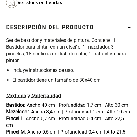
Ver stock en tiendas
S/ 261.00
S/ 88.40
S/ 349.00
S/ 104.00
Set Sábanas Algodón satín 240
Almohada Memory + Gel
Hilos
DESCRIPCIÓN DEL PRODUCTO
Set de bastidor y materiales de pintura. Contiene: 1
S/ 143.65
S/ 124.00
S/ 169.00
Bastidor para pintar con un diseño, 1 mezclador, 3
pinceles, 18 acrílicos de distinto color, 1 instructivo para
Canasto Ropa Bambú Redondo
Mueble Repisa Bambú 4
pintar.
con Forro
Bandejas con Puerta 23 x 23 x
119 cm
Incluye instrucciones de uso.
S/ 59.40
S/ 135.20
S/ 69.90
S/ 169.00
El bastidor tiene un tamaño de 30x40 cm
Medidas y Materialidad
Comoda Bambú con Puertas 80
Almohada Sensación Plumas
x 33 x 80 cm
Bastidor
: Ancho 40 cm | Profundidad 1,7 cm | Alto 30 cm
Mezclador
: Ancho 8,4 cm | Profundidad 1 cm | Alto 10 cm
S/ 254.90
S/ 63.65
S/ 319.00
S/ 74.90
Pincel L
: Ancho 0,7 cm | Profundidad 0,4 cm | Alto 22,5
cm
Pincel M
: Ancho 0,6 cm | Profundidad 0,4 cm | Alto 21,5
Plumón Pluma
Silla Metálica Plegable