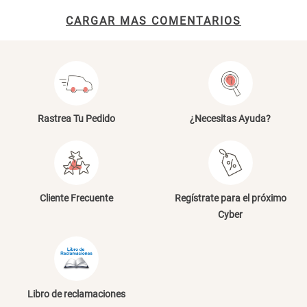
Título
CARGAR MAS COMENTARIOS
Cama Nido Grande para Perros
Papelero de Plástico Color 8 Lt
15,7x22,2x33,3 cm
S/ 143.65
S/ 31.90
S/ 169.00
S/ 39.90
Tu nombre
Canasto Bambú
Rastrea Tu Pedido
Dirección de email
¿Necesitas Ayuda?
S/ 30.50
S/ 35.90
Escribe un comentario
Cliente Frecuente
Regístrate para el próximo
Cyber
ENVIAR COMENTARIO
Libro de reclamaciones