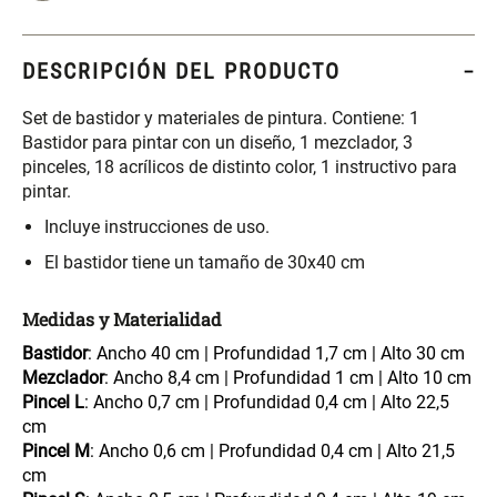
S/ 261.00
S/ 88.40
S/ 349.00
S/ 104.00
DESCRIPCIÓN DEL PRODUCTO
Set Sábanas Algodón satín 240
Almohada Memory + Gel
Hilos
Set de bastidor y materiales de pintura. Contiene: 1
Bastidor para pintar con un diseño, 1 mezclador, 3
S/ 143.65
S/ 124.00
S/ 169.00
pinceles, 18 acrílicos de distinto color, 1 instructivo para
pintar.
Canasto Ropa Bambú Redondo
Mueble Repisa Bambú 4
Incluye instrucciones de uso.
con Forro
Bandejas con Puerta 23 x 23 x
119 cm
El bastidor tiene un tamaño de 30x40 cm
S/ 59.40
S/ 135.20
S/ 69.90
S/ 169.00
Medidas y Materialidad
Comoda Bambú con Puertas 80
Almohada Sensación Plumas
Bastidor
: Ancho 40 cm | Profundidad 1,7 cm | Alto 30 cm
x 33 x 80 cm
Mezclador
: Ancho 8,4 cm | Profundidad 1 cm | Alto 10 cm
Pincel L
: Ancho 0,7 cm | Profundidad 0,4 cm | Alto 22,5
S/ 254.90
S/ 63.65
S/ 319.00
S/ 74.90
cm
Pincel M
: Ancho 0,6 cm | Profundidad 0,4 cm | Alto 21,5
cm
Plumón Pluma
Silla Metálica Plegable