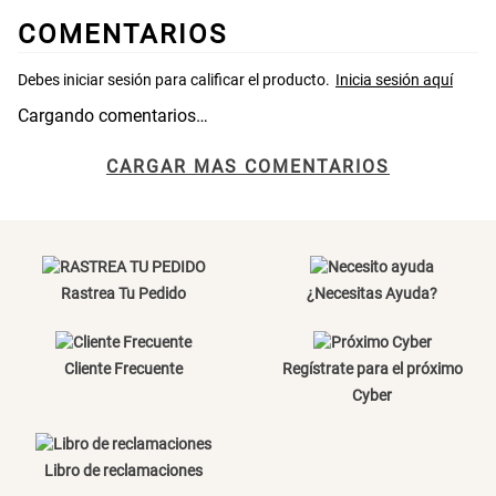
COMENTARIOS
S/ 269.00
S/ 55.90
S/ 69.90
Cargando comentarios…
Almohada Microfibra
Organizador Cubiertos Bambú
Extensible
CARGAR MAS COMENTARIOS
S/ 63.90
S/ 44.70
S/ 63.90
Canasto de Ropa Tela y Bambú
Topper de Microfibra 1500 GSM
Redondo Ø38 x 52 cm
Rastrea Tu Pedido
¿Necesitas Ayuda?
S/ 39.90
S/ 219.00
S/ 99.90
Cliente Frecuente
Regístrate para el próximo
Escalera Plegable Metal 3
Cama Nido Grande para Perros
Cyber
Peldaños 71x41x106 cm
S/ 144.00
S/ 169.00
Libro de reclamaciones