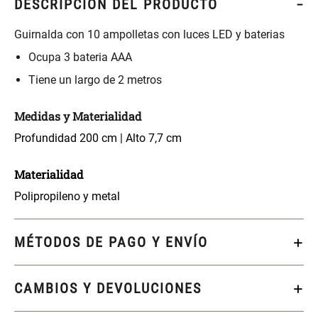
DESCRIPCIÓN DEL PRODUCTO
S/ 261.00
S/ 104.00
S/ 349.00
Guirnalda con 10 ampolletas con luces LED y baterias
Set Sábanas Algodón satín 240
Almohada Memory + Gel
Ocupa 3 bateria AAA
Hilos
Tiene un largo de 2 metros
S/ 169.00
S/ 124.00
Medidas y Materialidad
Canasto Ropa Bambú Redondo
Mueble Repisa Bambú 4
Profundidad 200 cm | Alto 7,7 cm
con Forro
Bandejas con Puerta 23 x 23 x
119 cm
Materialidad
S/ 69.90
S/ 135.20
S/ 169.00
Polipropileno y metal
Comoda Bambú con Puertas 80
Almohada Sensación Plumas
x 33 x 80 cm
MÉTODOS DE PAGO Y ENVÍO
S/ 254.90
S/ 74.90
S/ 319.00
CAMBIOS Y DEVOLUCIONES
Plumón Pluma
Set 2 Almohadas Hollow