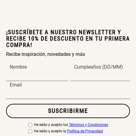
Papelero de Plástico Color 8 Lt
Canasto Bambú
15,7x22,2x33,3 cm
S/ 39.90
S/ 35.90
¡SUSCRÍBETE A NUESTRO NEWSLETTER Y
RECIBE 10% DE DESCUENTO EN TU PRIMERA
COMPRA!
Recibe inspiración, novedades y más
Nombre
Cumpleaños (DD/MM)
Email
SUSCRIBIRME
He leído y acepto los
Términos y Condiciones
He leído y acepto la
Política de Privacidad