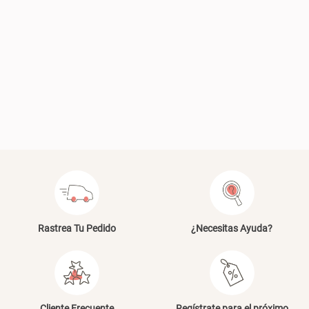
Plumón Pluma
Silla Metálica Plegable
46x48x76 cm
S/ 269.00
S/ 83.20
S/ 104.00
Set 2 Almohadas Hollow
Almohada Microfibra
S/ 55.90
S/ 63.90
S/ 69.90
Rastrea Tu Pedido
¿Necesitas Ayuda?
Organizador Cubiertos Bambú
Canasto de Ropa Tela y Bambú
Cliente Frecuente
Regístrate para el próximo