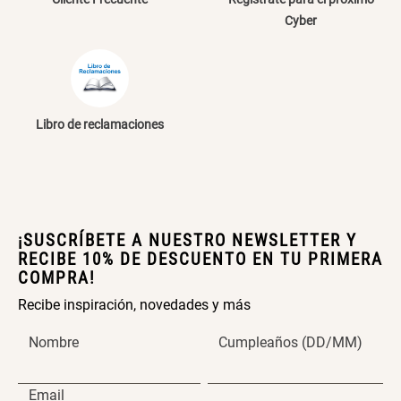
Extensible
Redondo Ø38 x 52 cm
Cyber
S/ 44.70
S/ 39.90
S/ 63.90
S/ 99.90
Libro de reclamaciones
Topper de Microfibra 1500 GSM
Escalera Plegable Metal 3
Peldaños 71x41x106 cm
S/ 219.00
S/ 144.00
¡SUSCRÍBETE A NUESTRO NEWSLETTER Y
RECIBE 10% DE DESCUENTO EN TU PRIMERA
COMPRA!
Cama Nido Grande para Perros
Papelero de Plástico Color 8 Lt
Recibe inspiración, novedades y más
15,7x22,2x33,3 cm
Nombre
Cumpleaños (DD/MM)
S/ 169.00
S/ 39.90
Email