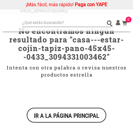
¡Más fácil, más rápido!
Paga con YAPE
casa---estar-cojin-tapiz-pano-45x45-
-0433_3094331003462
0
¿Qué estás buscando?
No encontramos ningún
¿Qué estás buscando?
Organizador
Organizador
resultado para "
casa---estar-
Cojin
Cojin
cojin-tapiz-pano-45x45-
Alfombra
Alfombra
-0433_3094331003462
"
Niños
Niños
Intenta con otra palabra o revisa nuestros
Almohada
Almohada
productos estrella
Mantel
Mantel
Sabanas
Sabanas
Platos
Platos
Individuales
Individuales
IR A LA PÁGINA PRINCIPAL
Mueble MDF y Madera Bambú
Set 2 Almohadas Memory
Cortinas
Cortinas
Inodoro con Puerta 65x28x171
cm