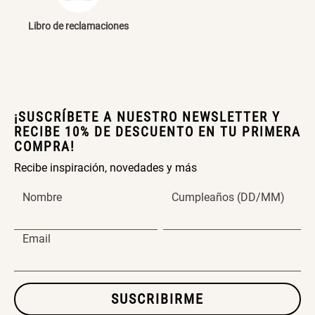
Cama Nido Grande para Perros
Papelero de Plástico Color 8 Lt
Libro de reclamaciones
15,7x22,2x33,3 cm
S/ 169.00
S/ 39.90
Canasto Bambú
¡SUSCRÍBETE A NUESTRO NEWSLETTER Y
RECIBE 10% DE DESCUENTO EN TU PRIMERA
COMPRA!
S/ 35.90
Recibe inspiración, novedades y más
Nombre
Cumpleaños (DD/MM)
Email
SUSCRIBIRME