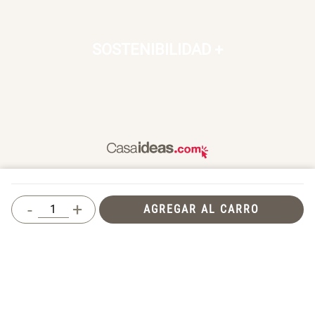
SOSTENIBILIDAD
+
Un hogar es un lugar para vivir, donde nos sentimos seguros,
queridos y donde también compartimos con otros. En Casaideas
-
+
AGREGAR AL CARRO
encontrarás artículos de diseño, para vivir día a día en un espacio
que te haga feliz.
Términos y Condiciones