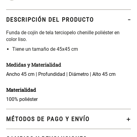
S/ 261.00
S/ 104.00
S/ 349.00
DESCRIPCIÓN DEL PRODUCTO
Set Sábanas Algodón satín 240
Almohada Memory + Gel
Hilos
Funda de cojín de tela terciopelo chenille poliéster en
color liso.
S/ 169.00
S/ 124.00
Tiene un tamaño de 45x45 cm
Canasto Ropa Bambú Redondo
Mueble Repisa Bambú 4
con Forro
Bandejas con Puerta 23 x 23 x
Medidas y Materialidad
119 cm
Ancho 45 cm | Profundidad | Diámetro | Alto 45 cm
S/ 69.90
S/ 135.20
S/ 169.00
Materialidad
Comoda Bambú con Puertas 80
Almohada Sensación Plumas
100% poliéster
x 33 x 80 cm
S/ 254.90
S/ 74.90
S/ 319.00
MÉTODOS DE PAGO Y ENVÍO
Plumón Pluma
Set 2 Almohadas Hollow