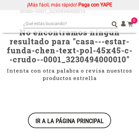
¡Más fácil, más rápido!
Paga con YAPE
casa---estar-funda-chen-text-pol-45x45-c--
crudo--0001_3230494000010
0
¿Qué estás buscando?
No encontramos ningún
¿Qué estás buscando?
Organizador
Organizador
resultado para "
casa---estar-
Cojin
Cojin
funda-chen-text-pol-45x45-c-
Alfombra
Alfombra
-crudo--0001_3230494000010
"
Niños
Niños
Intenta con otra palabra o revisa nuestros
Almohada
Almohada
productos estrella
Mantel
Mantel
Sabanas
Sabanas
Platos
Platos
Individuales
Individuales
IR A LA PÁGINA PRINCIPAL
Mueble MDF y Madera Bambú
Set 2 Almohadas Memory
Cortinas
Cortinas
Inodoro con Puerta 65x28x171
cm