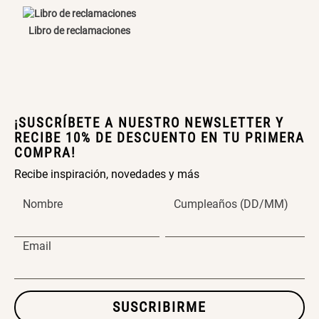
Extensible
Redondo Ø38 x 52 cm
Libro de reclamaciones
S/ 44.70
S/ 39.90
S/ 63.90
S/ 99.90
Topper de Microfibra 1500 GSM
Escalera Plegable Metal 3
¡SUSCRÍBETE A NUESTRO NEWSLETTER Y
Peldaños 71x41x106 cm
RECIBE 10% DE DESCUENTO EN TU PRIMERA
COMPRA!
S/ 219.00
S/ 144.00
Recibe inspiración, novedades y más
Nombre
Cumpleaños (DD/MM)
Cama Nido Grande para Perros
Papelero de Plástico Color 8 Lt
Email
15,7x22,2x33,3 cm
S/ 169.00
S/ 39.90
SUSCRIBIRME