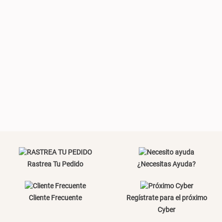
Plumón Pluma
Silla Metálica Plegable
46x48x76 cm
S/ 269.00
S/ 83.20
S/ 104.00
Set 2 Almohadas Hollow
Almohada Microfibra
S/ 55.90
S/ 63.90
S/ 69.90
Rastrea Tu Pedido
¿Necesitas Ayuda?
Cliente Frecuente
Regístrate para el próximo
Cyber
Organizador Cubiertos Bambú
Canasto de Ropa Tela y Bambú