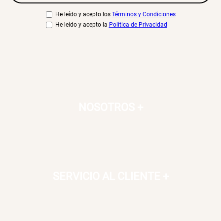
He leído y acepto los
Términos y Condiciones
Canasto Bambú
He leído y acepto la
Política de Privacidad
S/ 35.90
NOSOTROS
+
SERVICIO AL CLIENTE
+