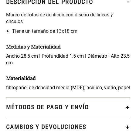
DESCRIPCIÓN DEL PRODUCTO
S/ 261.00
S/ 104.00
S/ 349.00
Marco de fotos de acrilicon con diseño de lineas y
Set Sábanas Algodón satín 240
Almohada Memory + Gel
circulos
Hilos
Tiene un tamaño de 13x18 cm
S/ 169.00
S/ 124.00
Medidas y Materialidad
Ancho 28,5 cm | Profundidad 1,5 cm | Diámetro | Alto 23,5
Canasto Ropa Bambú Redondo
Mueble Repisa Bambú 4
cm
con Forro
Bandejas con Puerta 23 x 23 x
119 cm
S/ 69.90
S/ 135.20
S/ 169.00
Materialidad
fibropanel de densidad media (MDF), acrílico, vidrio, papel
Comoda Bambú con Puertas 80
Almohada Sensación Plumas
x 33 x 80 cm
MÉTODOS DE PAGO Y ENVÍO
S/ 254.90
S/ 74.90
S/ 319.00
CAMBIOS Y DEVOLUCIONES
Plumón Pluma
Set 2 Almohadas Hollow