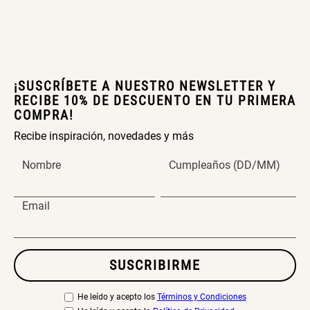
Cama Nido Grande para Perros
Escalera Plegable Metal 3
¡SUSCRÍBETE A NUESTRO NEWSLETTER Y
Peldaños 71x41x106 cm
RECIBE 10% DE DESCUENTO EN TU PRIMERA
COMPRA!
S/ 169.00
S/ 144.00
Recibe inspiración, novedades y más
Nombre
Cumpleaños (DD/MM)
Canasto Bambú
Papelero de Plástico Color 8 Lt
Email
15,7x22,2x33,3 cm
S/ 35.90
S/ 39.90
SUSCRIBIRME
He leído y acepto los
Términos y Condiciones