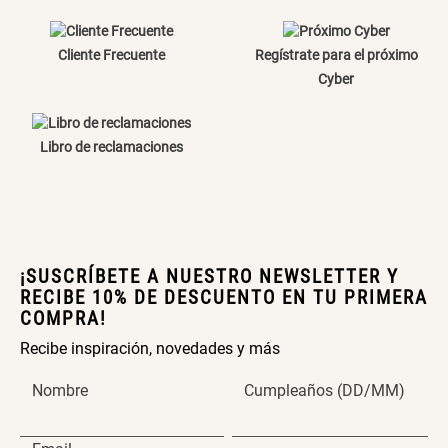
Cama Nido Grande para Perros
Papelero de Plástico Color 8 Lt
15,7x22,2x33,3 cm
Cliente Frecuente
Regístrate para el próximo
Cyber
S/ 169.00
S/ 39.90
Libro de reclamaciones
Canasto Bambú
S/ 35.90
¡SUSCRÍBETE A NUESTRO NEWSLETTER Y
RECIBE 10% DE DESCUENTO EN TU PRIMERA
COMPRA!
Recibe inspiración, novedades y más
Nombre
Cumpleaños (DD/MM)