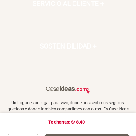
SERVICIO AL CLIENTE
+
SOSTENIBILIDAD
+
Un hogar es un lugar para vivir, donde nos sentimos seguros,
queridos y donde también compartimos con otros. En Casaideas
encontrarás artículos de diseño, para vivir día a día en un espacio
que te haga feliz.
Te ahorras: S/
8.40