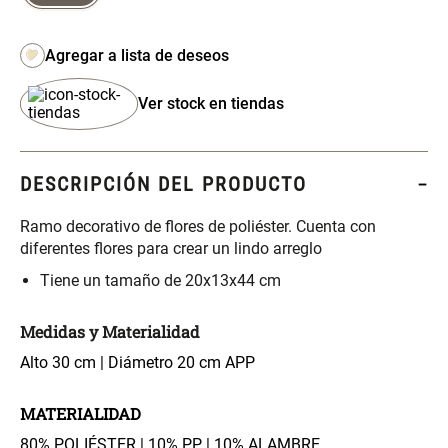
S/ 261.00
S/ 104.00
S/ 349.00
Set Sábanas Algodón satín 240
Almohada Memory + Gel
Hilos
Ver stock en tiendas
S/ 169.00
S/ 124.00
DESCRIPCIÓN DEL PRODUCTO
Canasto Ropa Bambú Redondo
Mueble Repisa Bambú 4
con Forro
Bandejas con Puerta 23 x 23 x
119 cm
Ramo decorativo de flores de poliéster. Cuenta con
diferentes flores para crear un lindo arreglo
S/ 69.90
S/ 135.20
S/ 169.00
Tiene un tamaño de 20x13x44 cm
Comoda Bambú con Puertas 80
Almohada Sensación Plumas
Medidas y Materialidad
x 33 x 80 cm
Alto 30 cm | Diámetro 20 cm APP
S/ 254.90
S/ 74.90
S/ 319.00
MATERIALIDAD
Plumón Pluma
Silla Metálica Plegable
80% POLIÉSTER | 10% PP | 10% ALAMBRE