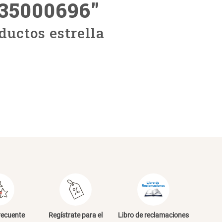
535000696
"
ductos estrella
recuente
Regístrate para el
Libro de reclamaciones