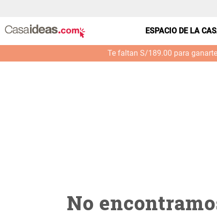
casa---estar-ramo-mixto-tela-m--0059_32145350
ESPACIO DE LA CA
Te faltan S/189.00 para ganart
No encontramos