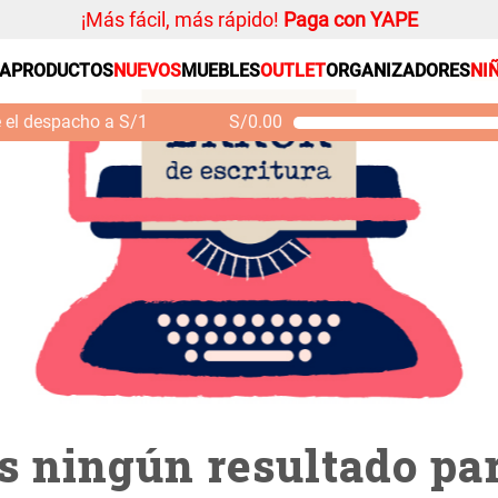
¡Más fácil, más rápido!
Paga con YAPE
00696
SA
PRODUCTOS
NUEVOS
MUEBLES
OUTLET
ORGANIZADORES
NI
PRODUCTOS ESTRELLA
Organizador
e el despacho a S/1
S/
0.00
Cojin
Mueble MDF y Madera
Se
Bambú Inodoro con
M
Alfombra
Puerta 65x28x171 cm
Niños
S/ 261.00
S/ 349.00
S/
Almohada
Mantel
Sabanas
Platos
Individuales
Cortinas
 ningún resultado par