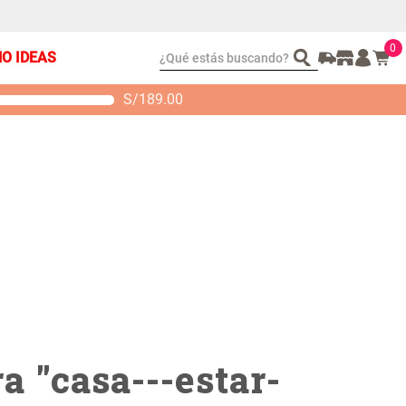
0
¿Qué estás buscando?
ÑO IDEAS
S/
189.00
t 2 Almohadas
Set Sábanas Algodón
emory
satín 240 Hilos
S/ 88.40
S/ 143.65
 104.00
S/ 169.00
a "
casa---estar-