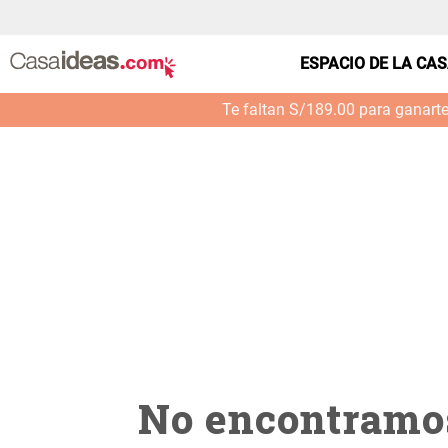
casa---estar-ramo-mixto-tela-m--0060_32145350
ESPACIO DE LA CA
Te faltan S/189.00 para ganart
No encontramos