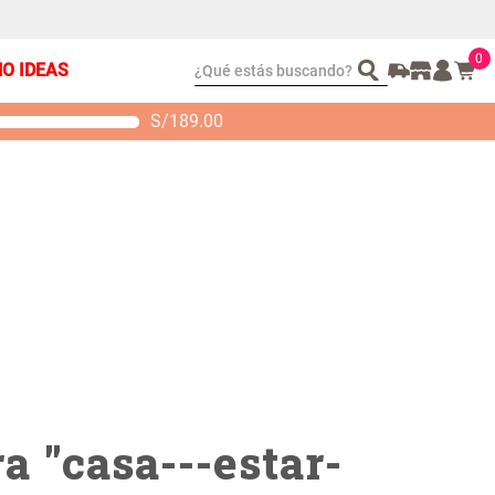
0
¿Qué estás buscando?
ÑO IDEAS
S/
189.00
t 2 Almohadas
Set Sábanas Algodón
emory
satín 240 Hilos
 104.00
S/ 169.00
a "
casa---estar-