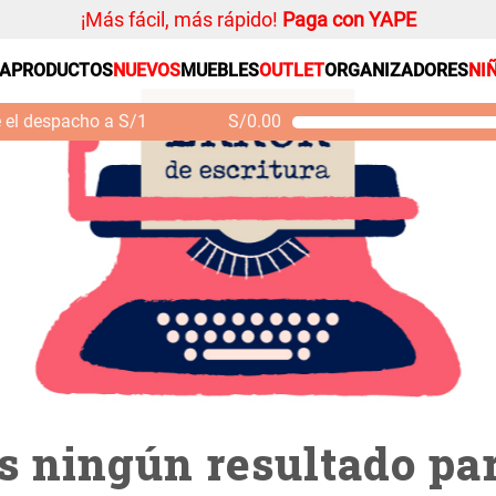
¡Más fácil, más rápido!
Paga con YAPE
00702
SA
PRODUCTOS
NUEVOS
MUEBLES
OUTLET
ORGANIZADORES
NI
PRODUCTOS ESTRELLA
Organizador
e el despacho a S/1
S/
0.00
Cojin
Mueble MDF y Madera
Se
Bambú Inodoro con
M
Alfombra
Puerta 65x28x171 cm
Niños
S/ 261.00
S/
S/ 349.00
Almohada
Mantel
Sabanas
Platos
Individuales
Cortinas
 ningún resultado par