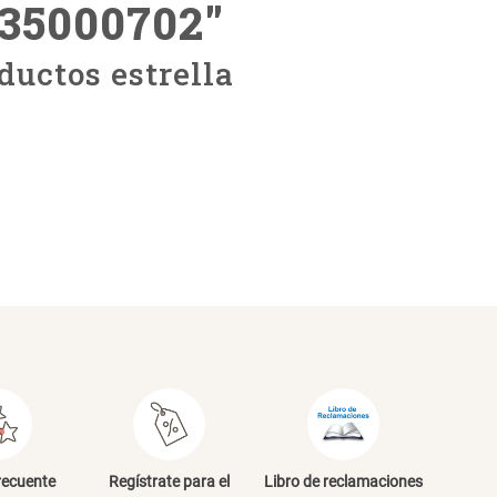
535000702
"
ductos estrella
recuente
Regístrate para el
Libro de reclamaciones