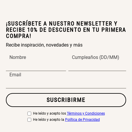
¡SUSCRÍBETE A NUESTRO NEWSLETTER Y
RECIBE 10% DE DESCUENTO EN TU PRIMERA
Topper de Microfibra 1500 GSM
Escalera Plegable Metal 3
COMPRA!
Peldaños 71x41x106 cm
Recibe inspiración, novedades y más
S/ 219.00
S/ 144.00
Nombre
Cumpleaños (DD/MM)
Email
Cama Nido Grande para Perros
Papelero de Plástico Color 8 Lt
15,7x22,2x33,3 cm
SUSCRIBIRME
S/ 169.00
S/ 39.90
He leído y acepto los
Términos y Condiciones
He leído y acepto la
Política de Privacidad
Canasto Bambú