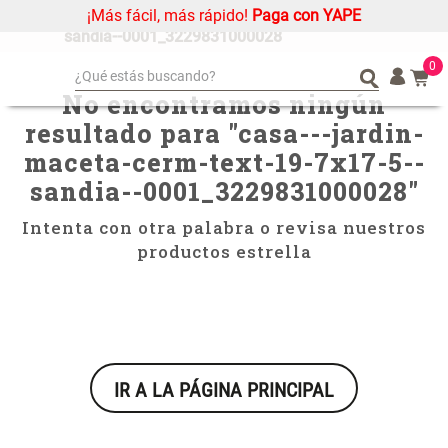
¡Más fácil, más rápido!
Paga con YAPE
casa---jardin-maceta-cerm-text-19-7x17-5--
sandia--0001_3229831000028
0
¿Qué estás buscando?
No encontramos ningún
¿Qué estás buscando?
Organizador
Organizador
resultado para "
casa---jardin-
Cojin
Cojin
maceta-cerm-text-19-7x17-5--
Alfombra
Alfombra
sandia--0001_3229831000028
"
Niños
Niños
Intenta con otra palabra o revisa nuestros
Almohada
Almohada
productos estrella
Mantel
Mantel
Sabanas
Sabanas
Platos
Platos
Individuales
Individuales
IR A LA PÁGINA PRINCIPAL
Mueble MDF y Madera Bambú
Set 2 Almohadas Memory
Cortinas
Cortinas
Inodoro con Puerta 65x28x171
cm