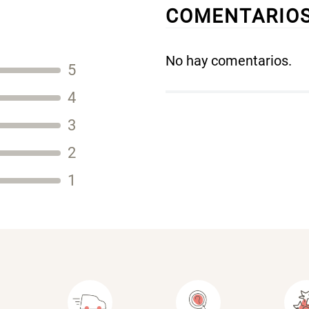
COMENTARIO
No hay comentarios.
5
Título
4
3
2
Tu nombre
1
Dirección de email
Escribe un comentario