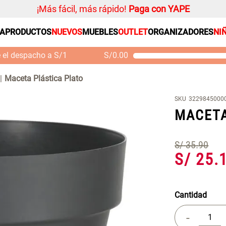
¡Más fácil, más rápido!
Paga con YAPE
SA
PRODUCTOS
NUEVOS
MUEBLES
OUTLET
ORGANIZADORES
NI
PRODUCTOS ESTRELLA
Organizador
e el despacho a S/1
S/
0.00
Cojin
Mueble MDF y Madera
Se
Bambú Inodoro con
M
Alfombra
Maceta Plástica Plato
Puerta 65x28x171 cm
Niños
S/ 261.00
S/
S/ 349.00
SKU
3229845000
Almohada
MACETA
Mantel
Sabanas
S/
35
.
90
S/
25
.
Platos
Individuales
Cortinas
Cantidad
-