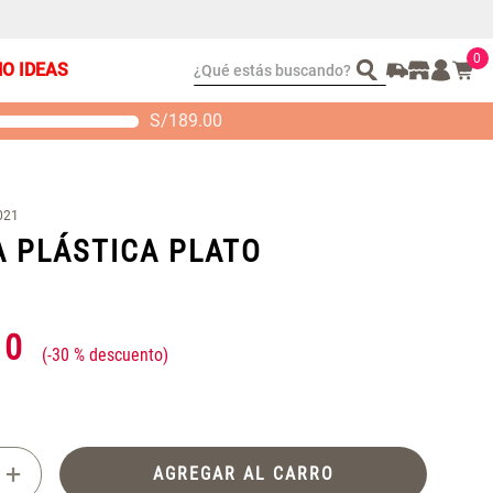
0
¿Qué estás buscando?
ÑO IDEAS
S/
189.00
t 2 Almohadas
Set Sábanas Algodón
emory
satín 240 Hilos
 104.00
S/ 169.00
021
 PLÁSTICA PLATO
10
-
30 %
+
AGREGAR AL CARRO