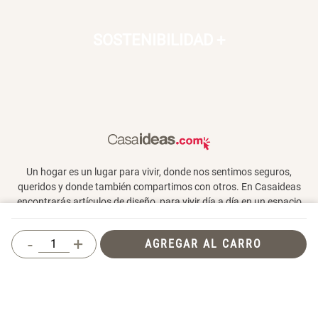
SOSTENIBILIDAD
+
Un hogar es un lugar para vivir, donde nos sentimos seguros,
queridos y donde también compartimos con otros. En Casaideas
encontrarás artículos de diseño, para vivir día a día en un espacio
que te haga feliz.
-
+
AGREGAR AL CARRO
Términos y Condiciones
© 2026 Casaideas. Todos los derechos reservados