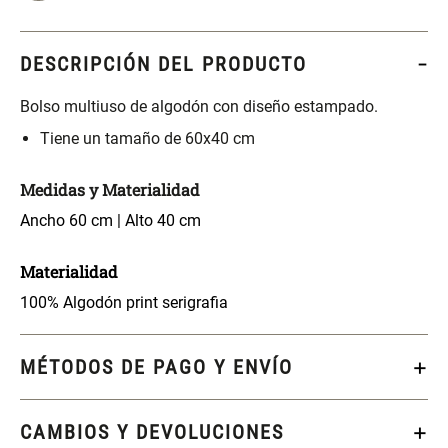
S/ 261.00
S/ 104.00
S/ 349.00
DESCRIPCIÓN DEL PRODUCTO
Set Sábanas Algodón satín 240
Almohada Memory + Gel
Hilos
Bolso multiuso de algodón con diseño estampado.
S/ 169.00
S/ 124.00
Tiene un tamaño de 60x40 cm
Medidas y Materialidad
Canasto Ropa Bambú Redondo
Mueble Repisa Bambú 4
con Forro
Bandejas con Puerta 23 x 23 x
Ancho 60 cm | Alto 40 cm
119 cm
S/ 69.90
S/ 135.20
S/ 169.00
Materialidad
100% Algodón print serigrafia
Comoda Bambú con Puertas 80
Almohada Sensación Plumas
x 33 x 80 cm
MÉTODOS DE PAGO Y ENVÍO
S/ 254.90
S/ 74.90
S/ 319.00
CAMBIOS Y DEVOLUCIONES
Plumón Pluma
Silla Metálica Plegable