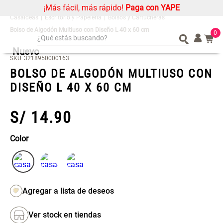
¡Más fácil, más rápido!
Paga con YAPE
Escritorio y Papelería
Bolsos y Cartucheras
Bolso de Algodón Multiuso con Diseño L 40 x 60 cm
0
¿Qué estás buscando?
Nuevo
¿Qué estás buscando?
Organizador
Organizador
SKU
3218950000163
BOLSO DE ALGODÓN MULTIUSO CON
Alfombra
Alfombra
DISEÑO L 40 X 60 CM
Cojin
Cojin
Niños
Niños
S/
14
.
90
Almohada
Almohada
Mantel
Mantel
Color
Sabanas
Sabanas
Platos
Platos
Cortinas
Cortinas
Mueble MDF y Madera Bambú
Set 2 Almohadas Memory
Individuales
Individuales
Inodoro con Puerta 65x28x171
cm
Ver stock en tiendas