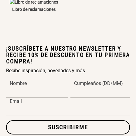
Libro de reclamaciones
Cama Nido Grande para Perros
Papelero de Plástico Color 8 Lt
15,7x22,2x33,3 cm
S/ 169.00
S/ 31.90
S/ 39.90
Canasto Bambú
¡SUSCRÍBETE A NUESTRO NEWSLETTER Y
RECIBE 10% DE DESCUENTO EN TU PRIMERA
COMPRA!
S/ 35.90
Recibe inspiración, novedades y más
Nombre
Cumpleaños (DD/MM)
Email
SUSCRIBIRME