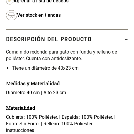
S/ 261.00
S/ 104.00
S/ 349.00
Ver stock en tiendas
Set Sábanas Algodón satín 240
Almohada Memory + Gel
Hilos
DESCRIPCIÓN DEL PRODUCTO
S/ 169.00
S/ 124.00
Cama nido redonda para gato con funda y relleno de
Canasto Ropa Bambú Redondo
Mueble Repisa Bambú 4
poliéster. Cuenta con antideslizante.
con Forro
Bandejas con Puerta 23 x 23 x
119 cm
Tiene un diámetro de 40x23 cm
S/ 69.90
S/ 135.20
S/ 169.00
Medidas y Materialidad
Diámetro 40 cm | Alto 23 cm
Comoda Bambú con Puertas 80
Almohada Sensación Plumas
x 33 x 80 cm
Materialidad
S/ 254.90
S/ 74.90
S/ 319.00
Cubierta: 100% Poliéster. | Espalda: 100% Poliéster. |
Forro: Sin Forro. | Relleno: 100% Poliéster.
instrucciones
Plumón Pluma
Silla Metálica Plegable