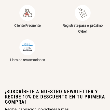
Cama Nido Grande para Perros
Papelero de Plástico Color 8 Lt
Escribe un comentario
15,7x22,2x33,3 cm
S/ 169.00
S/ 39.90
Cliente Frecuente
Regístrate para el próximo
Cyber
Canasto Bambú
ENVIAR COMENTARIO
S/ 35.90
Libro de reclamaciones
¡SUSCRÍBETE A NUESTRO NEWSLETTER Y
RECIBE 10% DE DESCUENTO EN TU PRIMERA
COMPRA!
Recibe inspiración, novedades y más