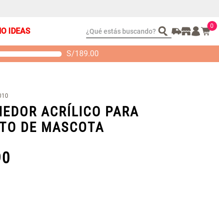
0
¿Qué estás buscando?
ÑO IDEAS
S/
189.00
t 2 Almohadas
Set Sábanas Algodón
emory
satín 240 Hilos
 104.00
S/ 169.00
010
EDOR ACRÍLICO PARA
TO DE MASCOTA
90