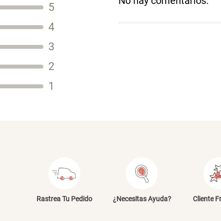
No hay comentarios.
5
Título
4
3
2
Tu nombre
1
Dirección de email
Escribe un comentario
E
Rastrea Tu Pedido
¿Necesitas Ayuda?
Cliente F