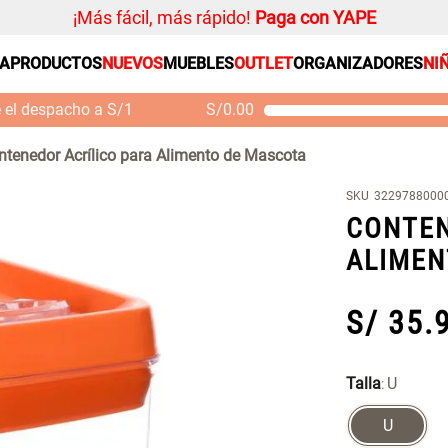
¡Más fácil, más rápido!
Paga con YAPE
SA
PRODUCTOS
NUEVOS
MUEBLES
OUTLET
ORGANIZADORES
NI
PRODUCTOS ESTRELLA
Organizador
e el despacho a S/1
S/
0.00
Cojin
Mueble MDF y Madera
Se
Bambú Inodoro con
M
Alfombra
ntenedor Acrílico para Alimento de Mascota
Puerta 65x28x171 cm
Niños
S/ 261.00
S/
S/ 349.00
SKU
3229788000
Almohada
CONTEN
Mantel
ALIMEN
Sabanas
Platos
S/
35
.
Individuales
Cortinas
Talla
U
:
U