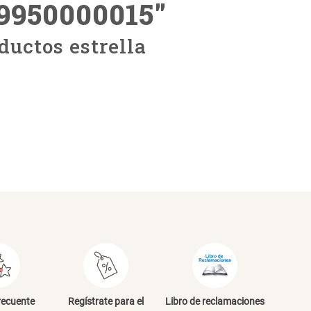
29950000015
"
ductos estrella
recuente
Regístrate para el
Libro de reclamaciones