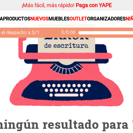
¡Más fácil, más rápido!
Paga con YAPE
3229950000015
SA
PRODUCTOS
NUEVOS
MUEBLES
OUTLET
ORGANIZADORES
NI
PRODUCTOS ESTRELLA
Organizador
e el despacho a S/1
S/
0.00
Cojin
Mueble MDF y Madera
Se
Bambú Inodoro con
M
Alfombra
Puerta 65x28x171 cm
Niños
S/ 261.00
S/
S/ 349.00
Almohada
Mantel
Sabanas
Platos
Individuales
Cortinas
ingún resultado para 