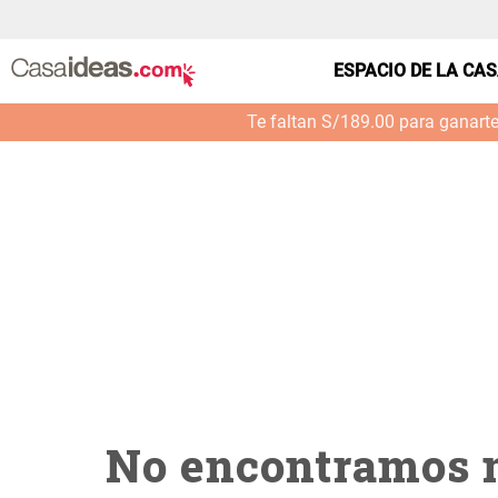
casa---mascotas-juguete-cuerda-pelotas--0001_
ESPACIO DE LA CA
Te faltan S/189.00 para ganart
No encontramos n