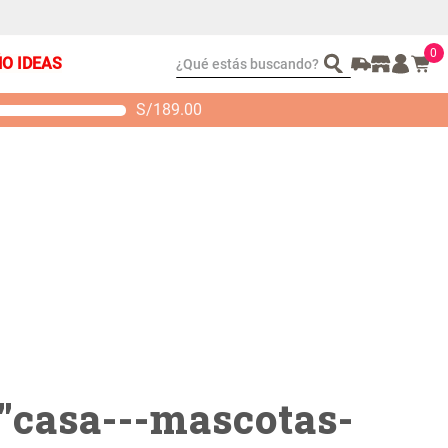
0
¿Qué estás buscando?
ÑO IDEAS
S/
189.00
t 2 Almohadas
Set Sábanas Algodón
emory
satín 240 Hilos
 104.00
S/ 169.00
"
casa---mascotas-