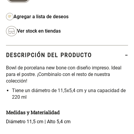
S/ 261.00
S/ 104.00
S/ 349.00
Set Sábanas Algodón satín 240
Almohada Memory + Gel
Hilos
Ver stock en tiendas
S/ 169.00
S/ 124.00
DESCRIPCIÓN DEL PRODUCTO
Canasto Ropa Bambú Redondo
Mueble Repisa Bambú 4
con Forro
Bandejas con Puerta 23 x 23 x
119 cm
Bowl de porcelana new bone con diseño impreso. Ideal
para el postre. ¡Combinalo con el resto de nuestra
S/ 69.90
S/ 135.20
S/ 169.00
colección!
Tiene un diámetro de 11,5x5,4 cm y una capacidad de
Comoda Bambú con Puertas 80
Almohada Sensación Plumas
220 ml
x 33 x 80 cm
Medidas y Materialidad
S/ 254.90
S/ 74.90
S/ 319.00
Diámetro 11,5 cm | Alto 5,4 cm
Plumón Pluma
Set 2 Almohadas Hollow