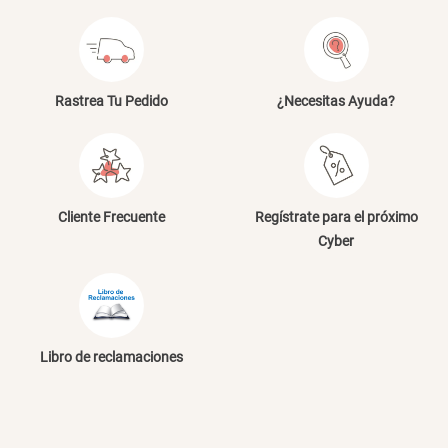
Canasto Bambú
Dirección de email
S/ 35.90
Escribe un comentario
Rastrea Tu Pedido
¿Necesitas Ayuda?
Cliente Frecuente
Regístrate para el próximo
ENVIAR COMENTARIO
Cyber
Libro de reclamaciones