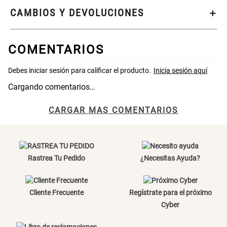
CAMBIOS Y DEVOLUCIONES
S/ 269.00
S/ 55.90
S/ 69.90
COMENTARIOS
Almohada Microfibra
Canasto de Ropa Tela y Bambú
Redondo Ø38 x 52 cm
Cargando comentarios…
S/ 63.90
S/ 31.90
S/ 99.90
CARGAR MAS COMENTARIOS
Topper de Microfibra 1500 GSM
Escalera Plegable Metal 3
Peldaños 71x41x106 cm
S/ 131.00
S/ 144.00
S/ 219.00
Rastrea Tu Pedido
¿Necesitas Ayuda?
Cama Nido Grande para Perros
Papelero de Plástico Color 8 Lt
15,7x22,2x33,3 cm
Cliente Frecuente
Regístrate para el próximo
Cyber
S/ 169.00
S/ 31.90
S/ 39.90