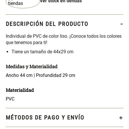
Ver stock en tiendas
S/ 349.00
S/ 104.00
Set Sábanas Algodón satín 240
Almohada Memory + Gel
DESCRIPCIÓN DEL PRODUCTO
Hilos
Individual de PVC de color liso. ¡Conoce todos los colores
S/ 118.00
S/ 124.00
S/ 169.00
que tenemos para ti!
Tiene un tamaño de 44x29 cm
Canasto Ropa Bambú Redondo
Mueble Repisa Bambú 4
con Forro
Bandejas con Puerta 23 x 23 x
119 cm
Medidas y Materialidad
S/ 55.90
S/ 169.00
S/ 69.90
Ancho 44 cm | Profundidad 29 cm
Materialidad
Comoda Bambú con Puertas 80
Almohada Sensación Plumas
x 33 x 80 cm
PVC
S/ 319.00
S/ 74.90
MÉTODOS DE PAGO Y ENVÍO
Plumón Pluma
Set 2 Almohadas Hollow