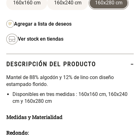
S/ 261.00
S/ 104.00
160x160 cm
160x240 cm
160x280 cm
S/ 349.00
Set Sábanas Algodón satín 240
Almohada Memory + Gel
Hilos
Ver stock en tiendas
S/ 169.00
S/ 124.00
Canasto Ropa Bambú Redondo
Mueble Repisa Bambú 4
DESCRIPCIÓN DEL PRODUCTO
con Forro
Bandejas con Puerta 23 x 23 x
119 cm
Mantel de 88% algodón y 12% de lino con diseño
S/ 69.90
S/ 135.20
S/ 169.00
estampado florido.
Disponibles en tres medidas : 160x160 cm, 160x240
Comoda Bambú con Puertas 80
Almohada Sensación Plumas
cm y 160x280 cm
x 33 x 80 cm
Medidas y Materialidad
S/ 254.90
S/ 74.90
S/ 319.00
Redondo:
Plumón Pluma
Silla Metálica Plegable