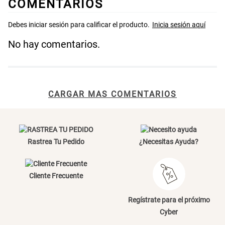
COMENTARIOS
Cama Nido Grande para Perros
Papelero de Plástico Color 8 Lt
15,7x22,2x33,3 cm
No hay comentarios.
S/ 169.00
S/ 31.90
S/ 39.90
Canasto Bambú
CARGAR MAS COMENTARIOS
S/ 35.90
Rastrea Tu Pedido
¿Necesitas Ayuda?
Cliente Frecuente
Regístrate para el próximo
Cyber