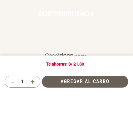
SOSTENIBILIDAD
+
Te ahorras: S/
21.80
Un hogar es un lugar para vivir, donde nos sentimos seguros,
queridos y donde también compartimos con otros. En Casaideas
-
+
AGREGAR AL CARRO
encontrarás artículos de diseño, para vivir día a día en un espacio
que te haga feliz.
Términos y Condiciones
© 2026 Casaideas. Todos los derechos reservados