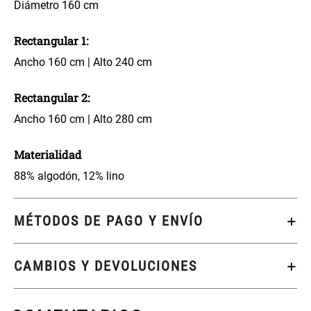
46x48x76 cm
Diámetro 160 cm
S/ 269.00
S/ 83.20
S/ 104.00
Rectangular 1:
Ancho 160 cm | Alto 240 cm
Set 2 Almohadas Hollow
Almohada Microfibra
Rectangular 2:
Ancho 160 cm | Alto 280 cm
S/ 55.90
S/ 63.90
S/ 69.90
Materialidad
Organizador Cubiertos Bambú
Canasto de Ropa Tela y Bambú
Extensible
Redondo Ø38 x 52 cm
88% algodón, 12% lino
S/ 44.70
S/ 39.90
S/ 63.90
S/ 99.90
MÉTODOS DE PAGO Y ENVÍO
Topper de Microfibra 1500 GSM
Escalera Plegable Metal 3
Peldaños 71x41x106 cm
CAMBIOS Y DEVOLUCIONES
S/ 219.00
S/ 144.00