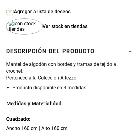
S/ 261.00
S/ 104.00
S/ 349.00
Ver stock en tiendas
Set Sábanas Algodón satín 240
Almohada Memory + Gel
Hilos
S/ 169.00
S/ 124.00
DESCRIPCIÓN DEL PRODUCTO
Mantel de algodón con bordes y tramas de tejido a
Canasto Ropa Bambú Redondo
Mueble Repisa Bambú 4
con Forro
Bandejas con Puerta 23 x 23 x
crochet.
119 cm
Pertenece a la Colección Altezzo
S/ 69.90
S/ 135.20
S/ 169.00
Producto disponible en 3 medidas
Comoda Bambú con Puertas 80
Medidas y Materialidad
Almohada Sensación Plumas
x 33 x 80 cm
Cuadrado:
S/ 254.90
S/ 74.90
S/ 319.00
Ancho 160 cm | Alto 160 cm
Plumón Pluma
Set 2 Almohadas Hollow
Rectangular 1: