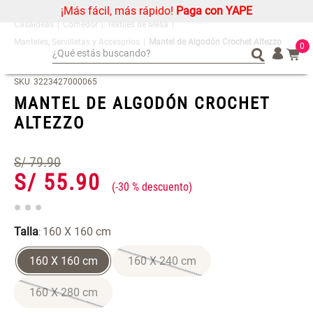
¡Más fácil, más rápido!
Paga con YAPE
Comedor
Textiles de Mesa
Manteles, Servilletas y Accesorios
Mantel de Algodón Crochet Altezzo
0
¿Qué estás buscando?
¿Qué estás buscando?
Organizador
Organizador
SKU
3223427000065
MANTEL DE ALGODÓN CROCHET
Cojin
Cojin
ALTEZZO
Alfombra
Alfombra
Niños
Niños
S/
79
.
90
Almohada
Almohada
S/
55
.
90
-
30 %
Mantel
Mantel
Sabanas
Sabanas
Talla
160 X 160 cm
:
Platos
Platos
160 X 160 cm
160 X 240 cm
Cortinas
Cortinas
Mueble MDF y Madera Bambú
Set 2 Almohadas Memory
Individuales
Individuales
160 X 280 cm
Inodoro con Puerta 65x28x171
cm