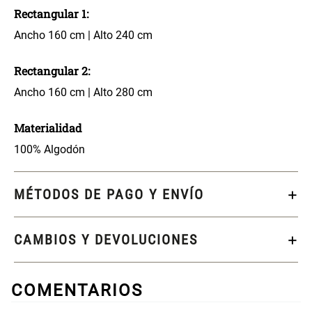
Ancho 160 cm | Alto 240 cm
S/ 269.00
S/ 55.90
S/ 69.90
Rectangular 2:
Ancho 160 cm | Alto 280 cm
Almohada Microfibra
Canasto de Ropa Tela y Bambú
Redondo Ø38 x 52 cm
Materialidad
S/ 63.90
S/ 39.90
S/ 99.90
100% Algodón
Topper de Microfibra 1500 GSM
Escalera Plegable Metal 3
Peldaños 71x41x106 cm
MÉTODOS DE PAGO Y ENVÍO
S/ 219.00
S/ 144.00
CAMBIOS Y DEVOLUCIONES
Cama Nido Grande para Perros
Papelero de Plástico Color 8 Lt
15,7x22,2x33,3 cm
COMENTARIOS
S/ 169.00
S/ 39.90