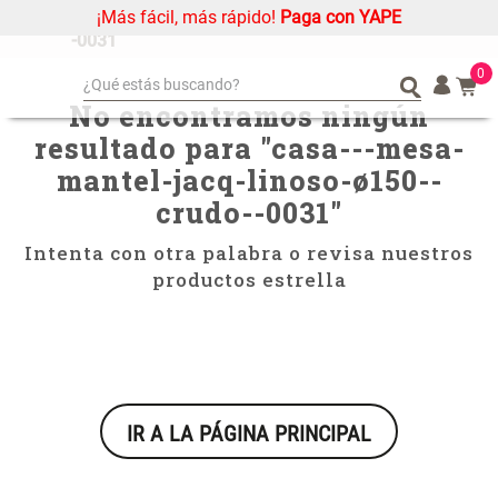
¡Más fácil, más rápido!
Paga con YAPE
casa---mesa-mantel-jacq-linoso-ø150--crudo-
-0031
0
¿Qué estás buscando?
No encontramos ningún
¿Qué estás buscando?
Organizador
Organizador
resultado para "
casa---mesa-
Cojin
Cojin
mantel-jacq-linoso-ø150--
Alfombra
Alfombra
crudo--0031
"
Niños
Niños
Intenta con otra palabra o revisa nuestros
Almohada
Almohada
productos estrella
Mantel
Mantel
Sabanas
Sabanas
Platos
Platos
Cortinas
Cortinas
IR A LA PÁGINA PRINCIPAL
Mueble MDF y Madera Bambú
Set 2 Almohadas Memory
Individuales
Individuales
Inodoro con Puerta 65x28x171
cm