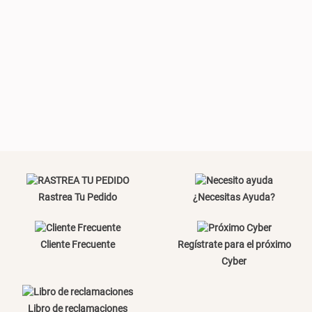
Plumón Pluma
Set 2 Almohadas Hollow
S/ 269.00
S/ 55.90
S/ 69.90
Almohada Microfibra
Organizador Cubiertos Bambú
Extensible
Rastrea Tu Pedido
¿Necesitas Ayuda?
S/ 63.90
S/ 44.70
S/ 63.90
Cliente Frecuente
Regístrate para el próximo
Cyber
Topper de Microfibra 1500 GSM
Canasto de Ropa Tela y Bambú
Libro de reclamaciones