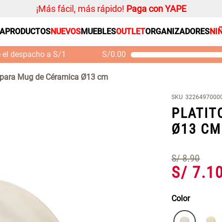
¡Más fácil, más rápido!
Paga con YAPE
SA
PRODUCTOS
NUEVOS
MUEBLES
OUTLET
ORGANIZADORES
NI
PRODUCTOS ESTRELLA
Organizador
e el despacho a S/1
S/
0.00
Cojin
Mueble MDF y Madera
Se
Bambú Inodoro con
M
Alfombra
o para Mug de Céramica Ø13 cm
Puerta 65x28x171 cm
Niños
S/ 261.00
S/ 349.00
S/
SKU
3226497000
Almohada
PLATIT
Mantel
Ø13 CM
Sabanas
Platos
S/
8
.
90
S/
7
.
1
Individuales
Cortinas
Color