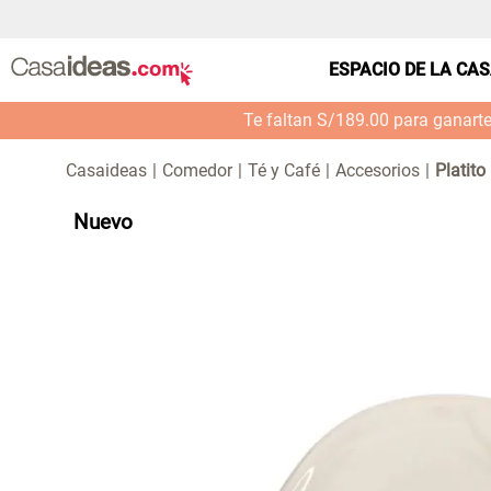
ESPACIO DE LA CA
Te faltan S/189.00 para ganart
Comedor
Té y Café
Accesorios
Platit
Nuevo