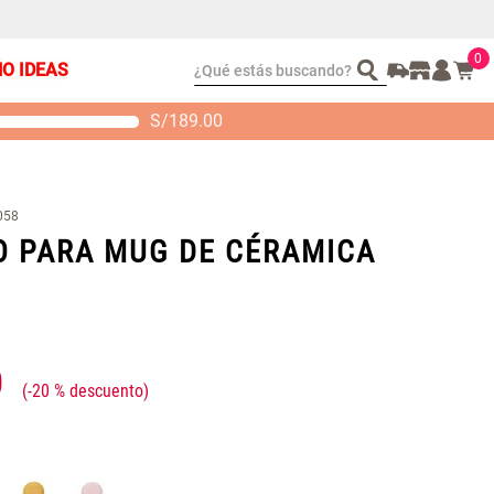
0
¿Qué estás buscando?
ÑO IDEAS
S/
189.00
t 2 Almohadas
Set Sábanas Algodón
emory
satín 240 Hilos
S/ 88.40
S/ 143.65
 104.00
S/ 169.00
058
O PARA MUG DE CÉRAMICA
0
-
20 %