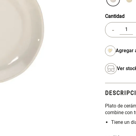
Cantidad
-
Ver stoc
DESCRIPC
Plato de cerám
combine con t
Tiene un d