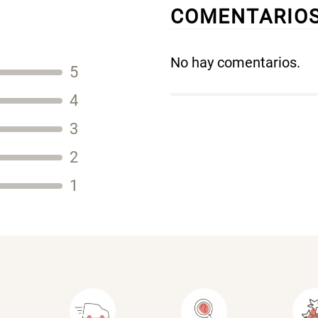
COMENTARIO
No hay comentarios.
5
Título
4
3
2
Tu nombre
1
Dirección de email
Escribe un comentario