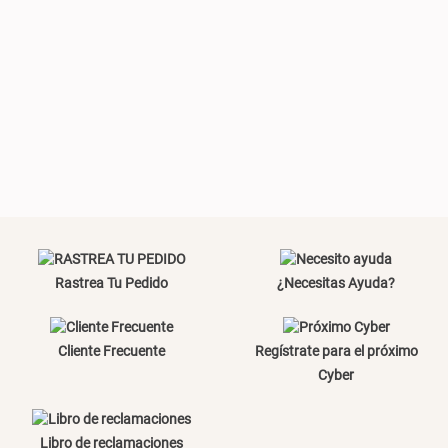
Plumón Pluma
Set 2 Almohadas Hollow
S/ 269.00
S/ 55.90
S/ 69.90
Almohada Microfibra
Organizador Cubiertos Bambú
Extensible
Rastrea Tu Pedido
¿Necesitas Ayuda?
S/ 63.90
S/ 44.70
S/ 63.90
Cliente Frecuente
Regístrate para el próximo
Cyber
Topper de Microfibra 1500 GSM
Canasto de Ropa Tela y Bambú
Libro de reclamaciones