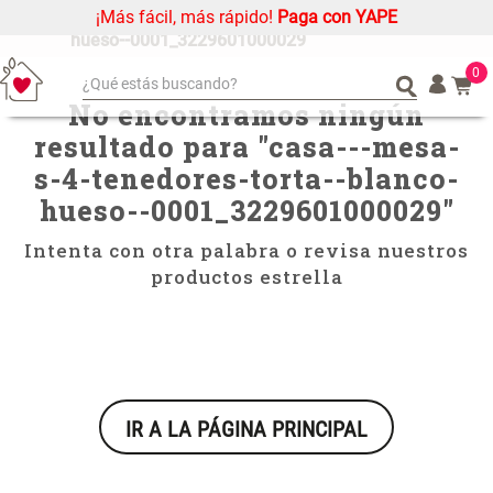
¡Más fácil, más rápido!
Paga con YAPE
casa---mesa-s-4-tenedores-torta--blanco-
hueso--0001_3229601000029
0
¿Qué estás buscando?
No encontramos ningún
¿Qué estás buscando?
Organizador
Organizador
resultado para "
casa---mesa-
Cojin
Cojin
s-4-tenedores-torta--blanco-
Alfombra
Alfombra
hueso--0001_3229601000029
"
Niños
Niños
Intenta con otra palabra o revisa nuestros
Almohada
Almohada
productos estrella
Mantel
Mantel
Sabanas
Sabanas
Platos
Platos
Cortinas
Cortinas
IR A LA PÁGINA PRINCIPAL
Mueble MDF y Madera Bambú
Set 2 Almohadas Memory
Individuales
Individuales
Inodoro con Puerta 65x28x171
cm