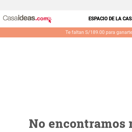
casa---mesa-set-4-serv-altezzo-croch-4--blanco--
ESPACIO DE LA CA
Te faltan S/189.00 para ganart
No encontramos n