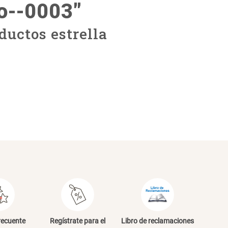
o--0003
"
ductos estrella
recuente
Regístrate para el
Libro de reclamaciones