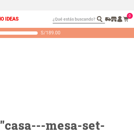
0
¿Qué estás buscando?
ÑO IDEAS
S/
189.00
t 2 Almohadas
Set Sábanas Algodón
emory
satín 240 Hilos
 104.00
S/ 169.00
"
casa---mesa-set-