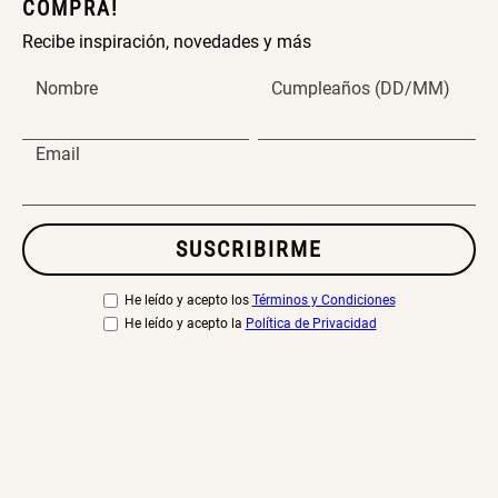
COMPRA!
Cama Nido Grande para Perros
Papelero de Plástico Color 8 Lt
Recibe inspiración, novedades y más
15,7x22,2x33,3 cm
Nombre
Cumpleaños (DD/MM)
S/ 143.65
S/ 33.90
S/ 169.00
S/ 39.90
Email
Canasto Bambú
S/ 30.50
S/ 35.90
SUSCRIBIRME
He leído y acepto los
Términos y Condiciones
He leído y acepto la
Política de Privacidad