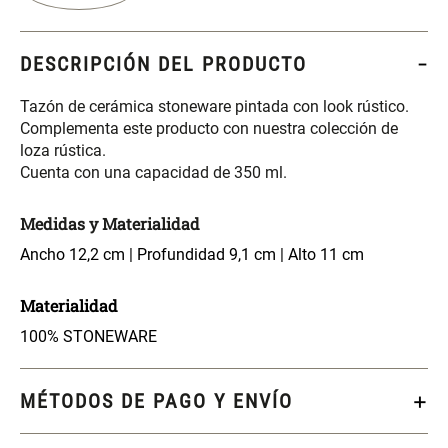
S/ 261.00
S/ 104.00
S/ 349.00
DESCRIPCIÓN DEL PRODUCTO
Set Sábanas Algodón satín 240
Almohada Memory + Gel
Hilos
Tazón de cerámica stoneware pintada con look rústico.
Complementa este producto con nuestra colección de
S/ 169.00
S/ 124.00
loza rústica.
Cuenta con una capacidad de 350 ml.
Canasto Ropa Bambú Redondo
Mueble Repisa Bambú 4
con Forro
Bandejas con Puerta 23 x 23 x
Medidas y Materialidad
119 cm
Ancho 12,2 cm | Profundidad 9,1 cm | Alto 11 cm
S/ 69.90
S/ 135.20
S/ 169.00
Materialidad
Comoda Bambú con Puertas 80
Almohada Sensación Plumas
x 33 x 80 cm
100% STONEWARE
S/ 254.90
S/ 74.90
S/ 319.00
MÉTODOS DE PAGO Y ENVÍO
Plumón Pluma
Set 2 Almohadas Hollow