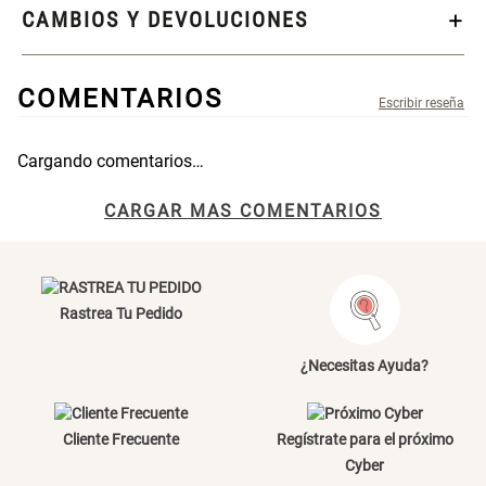
CAMBIOS Y DEVOLUCIONES
S/ 269.00
S/ 55.90
S/ 69.90
COMENTARIOS
Almohada Microfibra
Organizador Cubiertos Bambú
Extensible
Cargando comentarios…
S/ 63.90
S/ 44.70
S/ 63.90
Título
CARGAR MAS COMENTARIOS
Canasto de Ropa Tela y Bambú
Topper de Microfibra 1500 GSM
Redondo Ø38 x 52 cm
Tu nombre
Rastrea Tu Pedido
S/ 39.90
S/ 219.00
S/ 99.90
Dirección de email
¿Necesitas Ayuda?
Escalera Plegable Metal 3
Cama Nido Grande para Perros
Peldaños 71x41x106 cm
Escribe un comentario
Cliente Frecuente
Regístrate para el próximo
S/ 144.00
S/ 169.00
Cyber