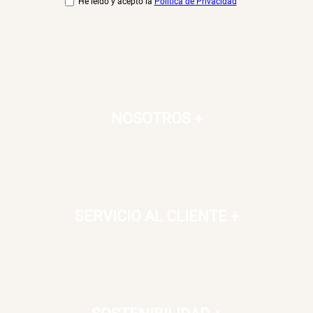
He leído y acepto la
Política de Privacidad
Canasto Bambú
S/ 30.50
S/ 35.90
NOSOTROS
+
SERVICIO AL CLIENTE
+