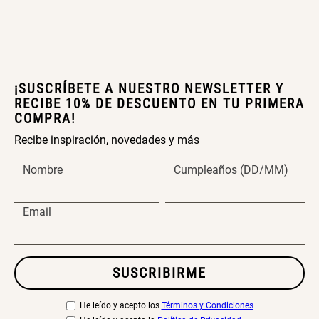
Extensible
Redondo Ø38 x 52 cm
S/ 44.70
S/ 39.90
S/ 63.90
S/ 99.90
¡SUSCRÍBETE A NUESTRO NEWSLETTER Y
RECIBE 10% DE DESCUENTO EN TU PRIMERA
Topper de Microfibra 1500 GSM
Escalera Plegable Metal 3
COMPRA!
Peldaños 71x41x106 cm
Recibe inspiración, novedades y más
S/ 186.15
S/ 219.00
S/ 122.40
S/ 144.00
Nombre
Cumpleaños (DD/MM)
Email
Cama Nido Grande para Perros
Papelero de Plástico Color 8 Lt
15,7x22,2x33,3 cm
SUSCRIBIRME
S/ 143.65
S/ 169.00
S/ 31.90
S/ 39.90
He leído y acepto los
Términos y Condiciones