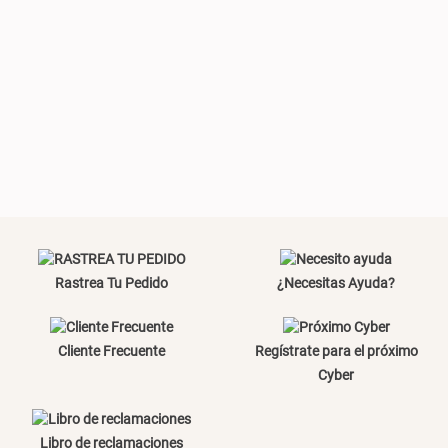
Plumón Pluma
Silla Metálica Plegable
46x48x76 cm
S/ 228.65
S/ 269.00
S/ 83.20
S/ 104.00
Set 2 Almohadas Hollow
Almohada Microfibra
Rastrea Tu Pedido
¿Necesitas Ayuda?
S/ 55.90
S/ 54.30
S/ 69.90
S/ 63.90
Cliente Frecuente
Regístrate para el próximo
Cyber
Organizador Cubiertos Bambú
Canasto de Ropa Tela y Bambú
Libro de reclamaciones