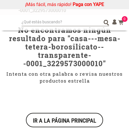
¡Más fácil, más rápido!
Paga con YAPE
casa---mesa-tetera-borosilicato--transparente-
-0001_3229573000010
0
¿Qué estás buscando?
No encontramos ningún
¿Qué estás buscando?
Organizador
Organizador
resultado para "
casa---mesa-
Alfombra
Alfombra
tetera-borosilicato--
Cojin
Cojin
transparente-
Niños
Niños
-0001_3229573000010
"
Almohada
Almohada
Intenta con otra palabra o revisa nuestros
Mantel
Mantel
productos estrella
Sabanas
Sabanas
Platos
Platos
Cortinas
Cortinas
Mueble MDF y Madera Bambú
Set 2 Almohadas Memory
Individuales
Individuales
Inodoro con Puerta 65x28x171
IR A LA PÁGINA PRINCIPAL
cm