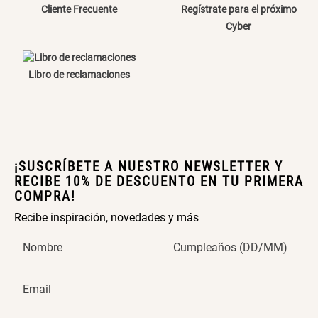
Cliente Frecuente
Regístrate para el próximo
Cama Nido Grande para Perros
Papelero de Plástico Color 8 Lt
Cyber
15,7x22,2x33,3 cm
S/ 143.65
S/ 31.90
S/ 169.00
S/ 39.90
Libro de reclamaciones
Canasto Bambú
S/ 30.50
S/ 35.90
¡SUSCRÍBETE A NUESTRO NEWSLETTER Y
RECIBE 10% DE DESCUENTO EN TU PRIMERA
COMPRA!
Recibe inspiración, novedades y más
Nombre
Cumpleaños (DD/MM)
Email