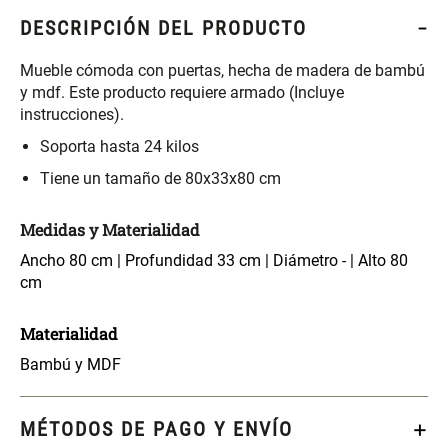
S/ 261.00
S/ 88.40
S/ 349.00
S/ 104.00
DESCRIPCIÓN DEL PRODUCTO
Set Sábanas Algodón satín 240
Almohada Memory + Gel
Mueble cómoda con puertas, hecha de madera de bambú
Hilos
y mdf. Este producto requiere armado (Incluye
instrucciones).
S/ 143.65
S/ 124.00
S/ 169.00
Soporta hasta 24 kilos
Tiene un tamaño de 80x33x80 cm
Canasto Ropa Bambú Redondo
Mueble Repisa Bambú 4
con Forro
Bandejas con Puerta 23 x 23 x
119 cm
Medidas y Materialidad
S/ 59.40
S/ 135.20
S/ 69.90
S/ 169.00
Ancho 80 cm | Profundidad 33 cm | Diámetro - | Alto 80
cm
Comoda Bambú con Puertas 80
Almohada Sensación Plumas
x 33 x 80 cm
Materialidad
Bambú y MDF
S/ 254.90
S/ 63.65
S/ 319.00
S/ 74.90
MÉTODOS DE PAGO Y ENVÍO
Plumón Pluma
Silla Metálica Plegable