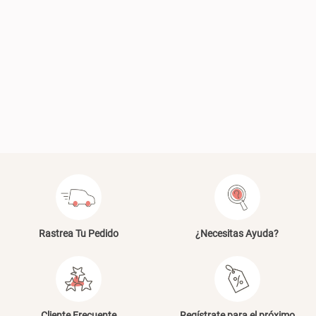
Plumón Pluma
Silla Metálica Plegable
46x48x76 cm
S/ 269.00
S/ 83.20
S/ 104.00
Set 2 Almohadas Hollow
Almohada Microfibra
S/ 55.90
S/ 63.90
S/ 69.90
Rastrea Tu Pedido
¿Necesitas Ayuda?
Organizador Cubiertos Bambú
Canasto de Ropa Tela y Bambú
Cliente Frecuente
Regístrate para el próximo