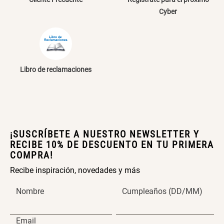
Extensible
Redondo Ø38 x 52 cm
Cyber
S/ 44.70
S/ 39.90
S/ 63.90
S/ 99.90
Libro de reclamaciones
Topper de Microfibra 1500 GSM
Escalera Plegable Metal 3
Peldaños 71x41x106 cm
S/ 219.00
S/ 144.00
¡SUSCRÍBETE A NUESTRO NEWSLETTER Y
RECIBE 10% DE DESCUENTO EN TU PRIMERA
COMPRA!
Cama Nido Grande para Perros
Papelero de Plástico Color 8 Lt
Recibe inspiración, novedades y más
15,7x22,2x33,3 cm
Nombre
Cumpleaños (DD/MM)
S/ 169.00
S/ 39.90
Email