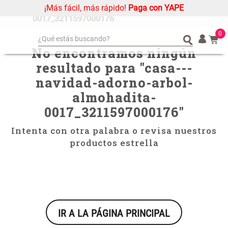
¡Más fácil, más rápido!
Paga con YAPE
casa---navidad-adorno-arbol-almohadita-
0017_3211597000176
0
¿Qué estás buscando?
No encontramos ningún
¿Qué estás buscando?
Organizador
Organizador
resultado para "
casa---
Cojin
Cojin
navidad-adorno-arbol-
Alfombra
Alfombra
almohadita-
Niños
Niños
0017_3211597000176
"
Almohada
Almohada
Intenta con otra palabra o revisa nuestros
Mantel
Mantel
productos estrella
Sabanas
Sabanas
Platos
Platos
Individuales
Individuales
Mueble MDF y Madera Bambú
Set 2 Almohadas Memory
Cortinas
Cortinas
Inodoro con Puerta 65x28x171
IR A LA PÁGINA PRINCIPAL
cm