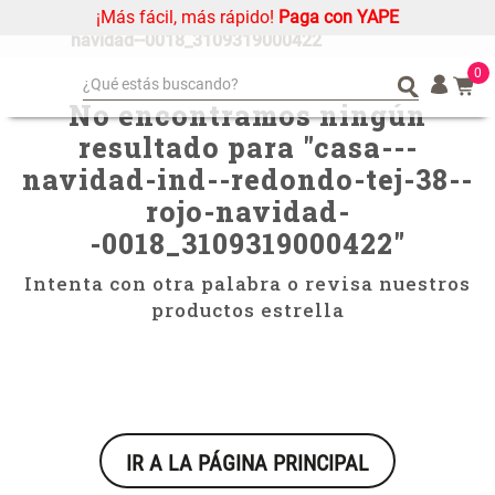
¡Más fácil, más rápido!
Paga con YAPE
casa---navidad-ind--redondo-tej-38--rojo-
navidad--0018_3109319000422
0
¿Qué estás buscando?
No encontramos ningún
¿Qué estás buscando?
Organizador
Organizador
resultado para "
casa---
Cojin
Cojin
navidad-ind--redondo-tej-38--
Alfombra
Alfombra
rojo-navidad-
Niños
Niños
-0018_3109319000422
"
Almohada
Almohada
Intenta con otra palabra o revisa nuestros
Mantel
Mantel
productos estrella
Sabanas
Sabanas
Platos
Platos
Individuales
Individuales
Mueble MDF y Madera Bambú
Set 2 Almohadas Memory
Cortinas
Cortinas
Inodoro con Puerta 65x28x171
IR A LA PÁGINA PRINCIPAL
cm