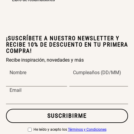
Cama Nido Grande para Perros
Papelero de Plástico Color 8 Lt
15,7x22,2x33,3 cm
¡SUSCRÍBETE A NUESTRO NEWSLETTER Y
RECIBE 10% DE DESCUENTO EN TU PRIMERA
S/ 169.00
COMPRA!
S/ 31.90
S/ 39.90
Recibe inspiración, novedades y más
Nombre
Cumpleaños (DD/MM)
Canasto Bambú
Email
S/ 35.90
SUSCRIBIRME
He leído y acepto los
Términos y Condiciones