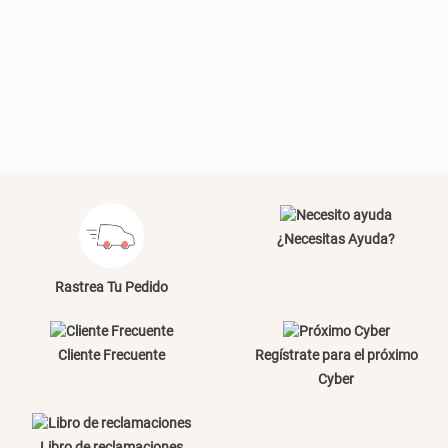
Plumón Pluma
Set 2 Almohadas Hollow
S/ 269.00
S/ 55.90
S/ 69.90
Almohada Microfibra
Canasto de Ropa Tela y Bambú
Redondo Ø38 x 52 cm
¿Necesitas Ayuda?
S/ 63.90
S/ 31.90
S/ 99.90
Rastrea Tu Pedido
Cliente Frecuente
Regístrate para el próximo
Topper de Microfibra 1500 GSM
Escalera Plegable Metal 3
Cyber
Peldaños 71x41x106 cm
S/ 131.00
S/ 219.00
S/ 144.00
Libro de reclamaciones