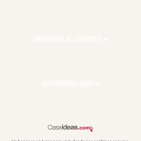
Cama Nido Grande para Perros
Papelero de Plástico Color 8 Lt
15,7x22,2x33,3 cm
S/ 143.65
S/ 31.90
S/ 169.00
S/ 39.90
SERVICIO AL CLIENTE
+
Canasto Bambú
S/ 30.50
S/ 35.90
SOSTENIBILIDAD
+