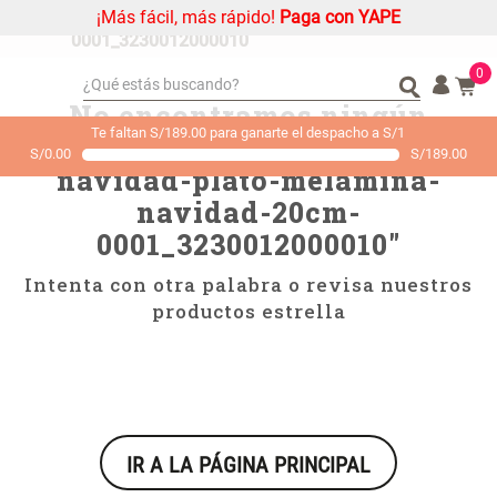
¡Más fácil, más rápido!
Paga con YAPE
casa---navidad-plato-melamina-navidad-20cm-
0001_3230012000010
0
¿Qué estás buscando?
No encontramos ningún
¿Qué estás buscando?
Organizador
Organizador
Te faltan S/189.00 para ganarte el despacho a S/1
resultado para "
casa---
S/
0.00
S/
189.00
Alfombra
Alfombra
navidad-plato-melamina-
Cojin
Cojin
navidad-20cm-
Niños
Niños
0001_3230012000010
"
Almohada
Almohada
Intenta con otra palabra o revisa nuestros
Mantel
Mantel
productos estrella
Sabanas
Sabanas
Platos
Platos
Cortinas
Cortinas
Mueble MDF y Madera Bambú
Set 2 Almohadas Memory
Individuales
Individuales
Inodoro con Puerta 65x28x171
IR A LA PÁGINA PRINCIPAL
cm