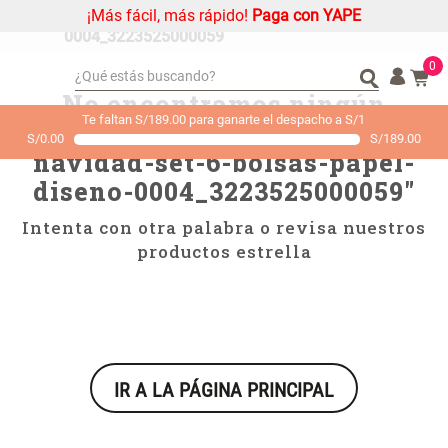
¡Más fácil, más rápido!
Paga con YAPE
casa---navidad-set-6-bolsas-papel-diseno-
0004_3223525000059
0
¿Qué estás buscando?
No encontramos ningún
¿Qué estás buscando?
Organizador
Organizador
Te faltan S/189.00 para ganarte el despacho a S/1
resultado para "
casa---
S/
0.00
S/
189.00
Cojin
Cojin
navidad-set-6-bolsas-papel-
Alfombra
Alfombra
diseno-0004_3223525000059
"
Niños
Niños
Intenta con otra palabra o revisa nuestros
Almohada
Almohada
productos estrella
Mantel
Mantel
Sabanas
Sabanas
Platos
Platos
Individuales
Individuales
IR A LA PÁGINA PRINCIPAL
Cortinas
Cortinas