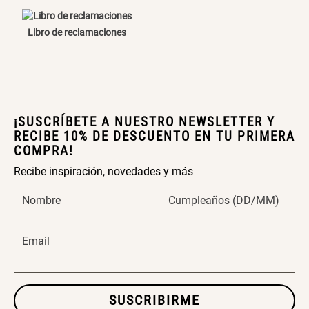
Redondo Ø38 x 52 cm
S/ 219.00
Libro de reclamaciones
S/ 39.90
S/ 99.90
Cama Nido Grande para Perros
Escalera Plegable Metal 3
¡SUSCRÍBETE A NUESTRO NEWSLETTER Y
Peldaños 71x41x106 cm
RECIBE 10% DE DESCUENTO EN TU PRIMERA
COMPRA!
S/ 169.00
S/ 144.00
Recibe inspiración, novedades y más
Nombre
Cumpleaños (DD/MM)
Canasto Bambú
Papelero de Plástico Color 8 Lt
Email
15,7x22,2x33,3 cm
S/ 35.90
S/ 39.90
SUSCRIBIRME