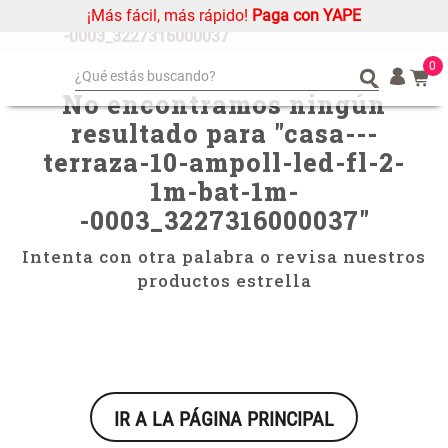
¡Más fácil, más rápido!
Paga con YAPE
casa---terraza-10-ampoll-led-fl-2-1m-bat-1m-
-0003_3227316000037
0
¿Qué estás buscando?
No encontramos ningún
¿Qué estás buscando?
Organizador
Organizador
resultado para "
casa---
Cojin
Cojin
terraza-10-ampoll-led-fl-2-
Alfombra
Alfombra
1m-bat-1m-
Niños
Niños
-0003_3227316000037
"
Almohada
Almohada
Intenta con otra palabra o revisa nuestros
Mantel
Mantel
productos estrella
Sabanas
Sabanas
Platos
Platos
Cortinas
Cortinas
Mueble MDF y Madera Bambú
Set 2 Almohadas Memory
Individuales
Individuales
Inodoro con Puerta 65x28x171
IR A LA PÁGINA PRINCIPAL
cm