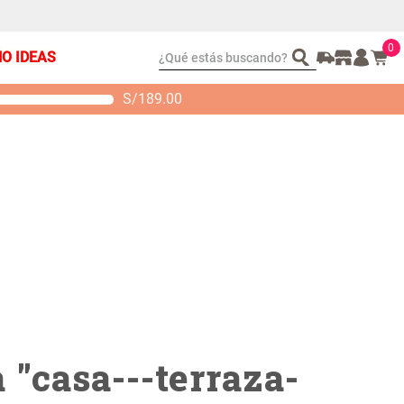
0
¿Qué estás buscando?
ÑO IDEAS
S/
189.00
t 2 Almohadas
Set Sábanas Algodón
emory
satín 240 Hilos
 104.00
S/ 169.00
 "
casa---terraza-