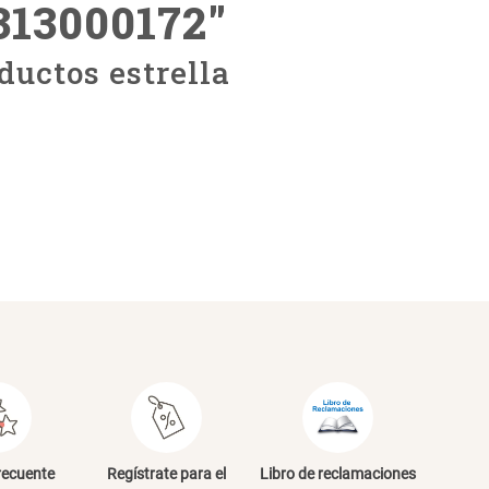
313000172
"
ductos estrella
recuente
Regístrate para el
Libro de reclamaciones