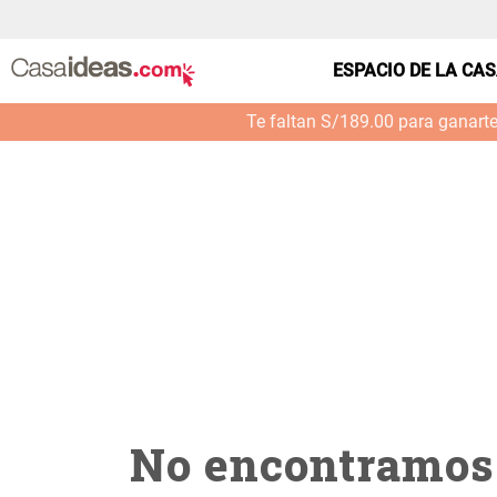
casa---terraza-hamaca-flecos-color--0017_3219
ESPACIO DE LA CA
Te faltan S/189.00 para ganart
No encontramos 