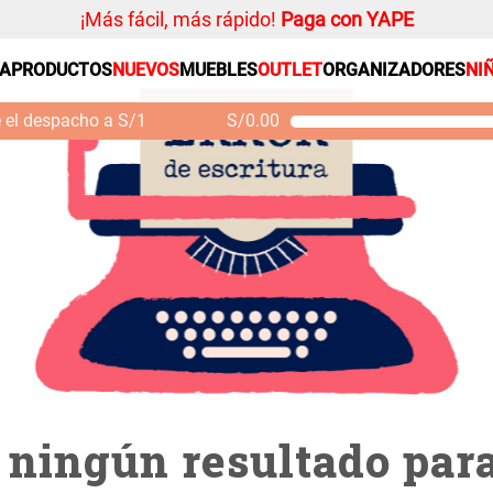
¡Más fácil, más rápido!
Paga con YAPE
313000172
SA
PRODUCTOS
NUEVOS
MUEBLES
OUTLET
ORGANIZADORES
NI
PRODUCTOS ESTRELLA
Organizador
e el despacho a S/1
S/
0.00
Cojin
Mueble MDF y Madera
Se
Bambú Inodoro con
M
Alfombra
Puerta 65x28x171 cm
Niños
S/ 261.00
S/
S/ 349.00
Almohada
Mantel
Sabanas
Platos
Cortinas
Individuales
ningún resultado para