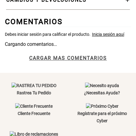
46x48x76 cm
S/ 269.00
S/ 83.20
S/ 104.00
COMENTARIOS
Set 2 Almohadas Hollow
Almohada Microfibra
Cargando comentarios…
S/ 55.90
S/ 63.90
S/ 69.90
CARGAR MAS COMENTARIOS
Organizador Cubiertos Bambú
Canasto de Ropa Tela y Bambú
Extensible
Redondo Ø38 x 52 cm
S/ 44.70
S/ 39.90
S/ 63.90
S/ 99.90
Rastrea Tu Pedido
¿Necesitas Ayuda?
Topper de Microfibra 1500 GSM
Escalera Plegable Metal 3
Peldaños 71x41x106 cm
Cliente Frecuente
Regístrate para el próximo
Cyber
S/ 219.00
S/ 144.00