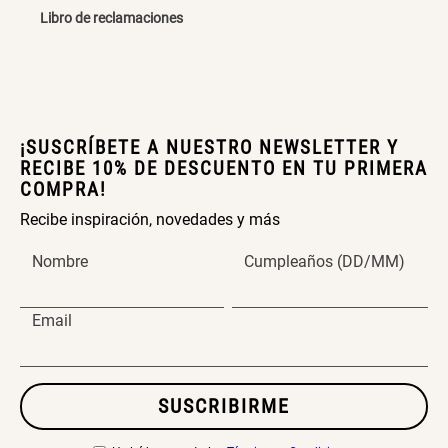
Libro de reclamaciones
Cama Nido Grande para Perros
Papelero de Plástico Color 8 Lt
15,7x22,2x33,3 cm
S/ 169.00
S/ 39.90
¡SUSCRÍBETE A NUESTRO NEWSLETTER Y
Canasto Bambú
RECIBE 10% DE DESCUENTO EN TU PRIMERA
COMPRA!
Recibe inspiración, novedades y más
S/ 35.90
Nombre
Cumpleaños (DD/MM)
Email
SUSCRIBIRME