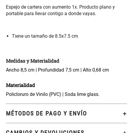
S/ 261.00
S/ 104.00
S/ 349.00
Espejo de cartera con aumento 1x. Producto plano y
portable para llevar contigo a donde vayas.
Set Sábanas Algodón satín 240
Almohada Memory + Gel
Hilos
Tiene un tamaño de 8.5x7.5 cm
S/ 169.00
S/ 124.00
Canasto Ropa Bambú Redondo
Mueble Repisa Bambú 4
Medidas y Materialidad
con Forro
Bandejas con Puerta 23 x 23 x
119 cm
Ancho 8,5 cm | Profundidad 7,5 cm | Alto 0,68 cm
S/ 69.90
S/ 135.20
S/ 169.00
Materialidad
Comoda Bambú con Puertas 80
Almohada Sensación Plumas
Policloruro de Vinilo (PVC) | Soda lime glass.
x 33 x 80 cm
S/ 254.90
S/ 74.90
S/ 319.00
MÉTODOS DE PAGO Y ENVÍO
Plumón Pluma
Silla Metálica Plegable
CAMBIOS Y DEVOLUCIONES