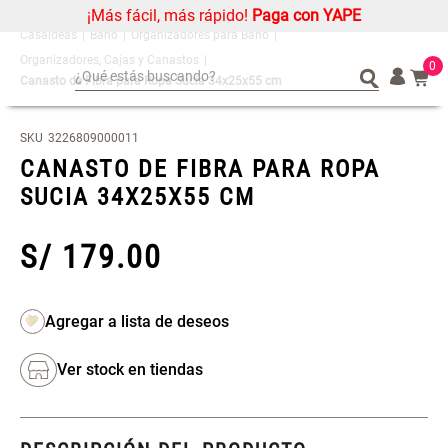
¡Más fácil, más rápido!
Paga con YAPE
Baño
Organizadores para Baño
Organizadores, Cajas y Canastos
0
¿Qué estás buscando?
Canasto de Fibra para Ropa Sucia 34x25x55 cm
¿Qué estás buscando?
Organizador
Organizador
SKU
3226809000011
Cojin
Cojin
CANASTO DE FIBRA PARA ROPA
Alfombra
Alfombra
SUCIA 34X25X55 CM
Niños
Niños
Almohada
Almohada
S/
179
.
00
Mantel
Mantel
Sabanas
Sabanas
Platos
Platos
Individuales
Individuales
Ver stock en tiendas
Mueble MDF y Madera Bambú
Set 2 Almohadas Memory
Cortinas
Cortinas
Inodoro con Puerta 65x28x171
cm