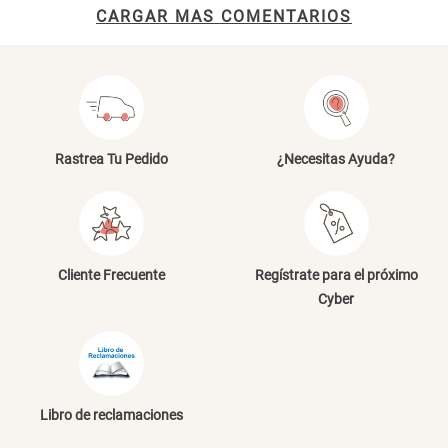
CARGAR MAS COMENTARIOS
Cama Nido Grande para Perros
Papelero de Plástico Color 8 Lt
15,7x22,2x33,3 cm
S/ 169.00
S/ 39.90
Canasto Bambú
Rastrea Tu Pedido
¿Necesitas Ayuda?
S/ 35.90
Cliente Frecuente
Regístrate para el próximo
Cyber
Libro de reclamaciones