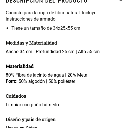
DESCRIPCIÓN DEL PRODUCTO
S/ 261.00
S/ 104.00
S/ 349.00
Canasto para la ropa de fibra natural. Incluye
instrucciones de armado.
Set Sábanas Algodón satín 240
Almohada Memory + Gel
Hilos
Tiene un tamaño de 34x25x55 cm
S/ 169.00
S/ 124.00
Medidas y Materialidad
Ancho 34 cm | Profundidad 25 cm | Alto 55 cm
Canasto Ropa Bambú Redondo
Mueble Repisa Bambú 4
con Forro
Bandejas con Puerta 23 x 23 x
119 cm
Materialidad
S/ 69.90
S/ 135.20
S/ 169.00
80% Fibra de jacinto de agua | 20% Metal
Forro
: 50% algodón | 50% poliéster
Comoda Bambú con Puertas 80
Almohada Sensación Plumas
x 33 x 80 cm
Cuidados
Limpiar con paño húmedo.
S/ 254.90
S/ 74.90
S/ 319.00
Diseño y país de origen
Plumón Pluma
Silla Metálica Plegable