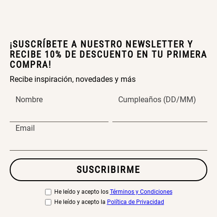
Extensible
Redondo Ø38 x 52 cm
S/ 44.70
S/ 39.90
S/ 63.90
S/ 99.90
¡SUSCRÍBETE A NUESTRO NEWSLETTER Y
RECIBE 10% DE DESCUENTO EN TU PRIMERA
COMPRA!
Topper de Microfibra 1500 GSM
Escalera Plegable Metal 3
Recibe inspiración, novedades y más
Peldaños 71x41x106 cm
Nombre
Cumpleaños (DD/MM)
S/ 186.15
S/ 219.00
S/ 122.40
S/ 144.00
Email
Cama Nido Grande para Perros
Papelero de Plástico Color 8 Lt
SUSCRIBIRME
15,7x22,2x33,3 cm
S/ 143.65
S/ 169.00
He leído y acepto los
Términos y Condiciones
S/ 33.90
S/ 39.90
He leído y acepto la
Política de Privacidad