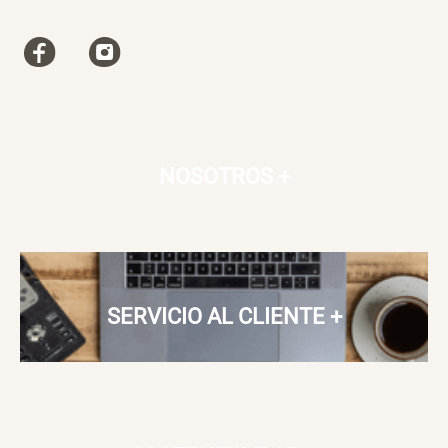
Canasto Bambú
S/ 30.50
S/ 35.90
NOSOTROS
+
SERVICIO AL CLIENTE
+