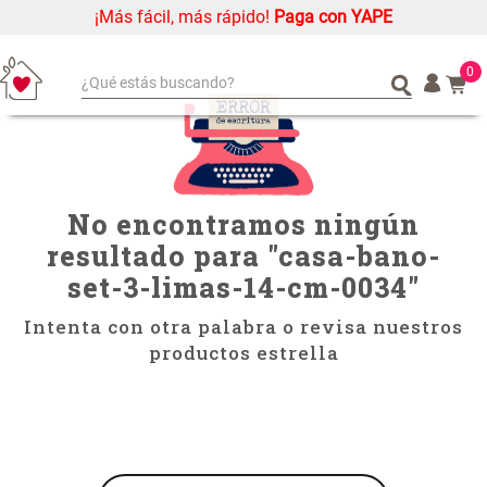
¡Más fácil, más rápido!
Paga con YAPE
casa-bano-set-3-limas-14-cm-0034
0
¿Qué estás buscando?
¿Qué estás buscando?
Organizador
Organizador
Cojin
Cojin
Alfombra
Alfombra
No encontramos ningún
Niños
Niños
resultado para "
casa-bano-
Almohada
Almohada
set-3-limas-14-cm-0034
"
Mantel
Mantel
Intenta con otra palabra o revisa nuestros
Sabanas
Sabanas
productos estrella
Platos
Platos
Individuales
Individuales
Mueble MDF y Madera Bambú
Set 2 Almohadas Memory
Cortinas
Cortinas
Inodoro con Puerta 65x28x171
cm