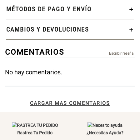
MÉTODOS DE PAGO Y ENVÍO
Cama Nido Grande para Perros
Papelero de Plástico Color 8 Lt
15,7x22,2x33,3 cm
CAMBIOS Y DEVOLUCIONES
S/ 143.65
S/ 33.90
S/ 169.00
S/ 39.90
Canasto Bambú
COMENTARIOS
S/ 30.50
S/ 35.90
No hay comentarios.
Título
CARGAR MAS COMENTARIOS
Tu nombre
Dirección de email
Rastrea Tu Pedido
¿Necesitas Ayuda?