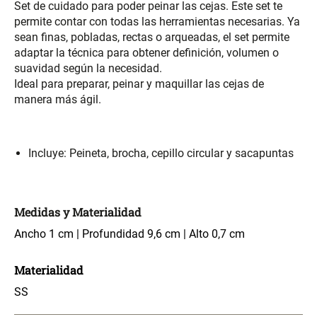
46x48x76 cm
Set de cuidado para poder peinar las cejas. Este set te
permite contar con todas las herramientas necesarias. Ya
sean finas, pobladas, rectas o arqueadas, el set permite
S/ 228.65
S/ 83.20
S/ 269.00
S/ 104.00
adaptar la técnica para obtener definición, volumen o
suavidad según la necesidad.
Set 2 Almohadas Hollow
Almohada Microfibra
Ideal para preparar, peinar y maquillar las cejas de
manera más ágil.
S/ 55.90
S/ 54.30
S/ 69.90
S/ 63.90
Incluye: Peineta, brocha, cepillo circular y sacapuntas
Organizador Cubiertos Bambú
Canasto de Ropa Tela y Bambú
Extensible
Redondo Ø38 x 52 cm
Medidas y Materialidad
S/ 44.70
S/ 39.90
S/ 63.90
S/ 99.90
Ancho 1 cm | Profundidad 9,6 cm | Alto 0,7 cm
Topper de Microfibra 1500 GSM
Escalera Plegable Metal 3
Peldaños 71x41x106 cm
Materialidad
SS
S/ 186.15
S/ 122.40
S/ 219.00
S/ 144.00