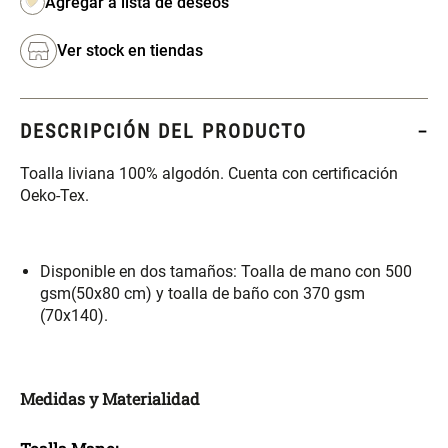
S/ 261.00
S/ 104.00
S/ 349.00
Ver stock en tiendas
Set Sábanas Algodón satín 240
Almohada Memory + Gel
Hilos
DESCRIPCIÓN DEL PRODUCTO
S/ 169.00
S/ 124.00
Toalla liviana 100% algodón. Cuenta con certificación
Canasto Ropa Bambú Redondo
Mueble Repisa Bambú 4
Oeko-Tex.
con Forro
Bandejas con Puerta 23 x 23 x
119 cm
S/ 69.90
S/ 135.20
S/ 169.00
Disponible en dos tamaños: Toalla de mano con 500
gsm(50x80 cm) y toalla de baño con 370 gsm
Comoda Bambú con Puertas 80
Almohada Sensación Plumas
(70x140).
x 33 x 80 cm
S/ 254.90
S/ 74.90
S/ 319.00
Medidas y Materialidad
Plumón Pluma
Set 2 Almohadas Hollow