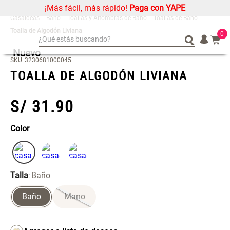
¡Más fácil, más rápido!
Paga con YAPE
Baño
Toallas y Alfombras de Baño
Toallas de Baño
Toalla de Algodón Liviana
0
¿Qué estás buscando?
Nuevo
¿Qué estás buscando?
Organizador
Organizador
SKU
3230681000045
TOALLA DE ALGODÓN LIVIANA
Cojin
Cojin
Alfombra
Alfombra
S/
31
.
90
Niños
Niños
Almohada
Almohada
Color
Mantel
Mantel
Sabanas
Sabanas
Platos
Platos
Talla
Baño
:
Cortinas
Cortinas
Baño
Mano
Mueble MDF y Madera Bambú
Set 2 Almohadas Memory
Individuales
Individuales
Inodoro con Puerta 65x28x171
cm