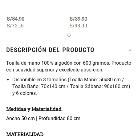
46x48x76 cm
S/ 228.65
S/ 83.20
S/ 269.00
S/ 104.00
S/
84
.
90
S/
39
.
90
S/
72
.
15
S/
33
.
90
Set 2 Almohadas Hollow
Almohada Microfibra
DESCRIPCIÓN DEL PRODUCTO
S/ 55.90
S/ 54.30
S/ 69.90
S/ 63.90
Toalla de mano 100% algodón con 600 gramos. Producto
con suavidad superior y excelente absorción.
Organizador Cubiertos Bambú
Canasto de Ropa Tela y Bambú
Extensible
Redondo Ø38 x 52 cm
Disponible en 3 tamaños (Toalla Mano: 50x80 cm /
Toalla Baño: 70x140 cm / Toalla Sábana: 90x180 cm)
S/ 44.70
S/ 39.90
S/ 63.90
S/ 99.90
y 6 colores.
Medidas y Materialidad
Topper de Microfibra 1500 GSM
Escalera Plegable Metal 3
Peldaños 71x41x106 cm
Ancho 50 cm | Profundidad 80 cm
S/ 186.15
S/ 122.40
S/ 219.00
S/ 144.00
MATERIALIDAD