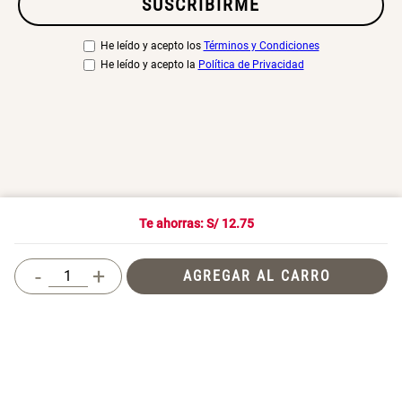
SUSCRIBIRME
He leído y acepto los
Términos y Condiciones
He leído y acepto la
Política de Privacidad
NOSOTROS
+
Te ahorras: S/
12.75
-
+
AGREGAR AL CARRO
SERVICIO AL CLIENTE
+