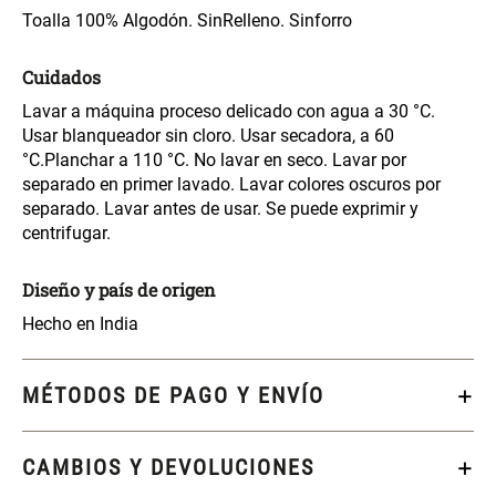
Toalla 100% Algodón. SinRelleno. Sinforro
Cama Nido Grande para Perros
Papelero de Plástico Color 8 Lt
15,7x22,2x33,3 cm
Cuidados
S/ 143.65
S/ 33.90
S/ 169.00
S/ 39.90
Lavar a máquina proceso delicado con agua a 30 °C.
Usar blanqueador sin cloro. Usar secadora, a 60
°C.Planchar a 110 °C. No lavar en seco. Lavar por
Canasto Bambú
separado en primer lavado. Lavar colores oscuros por
separado. Lavar antes de usar. Se puede exprimir y
centrifugar.
S/ 30.50
S/ 35.90
Diseño y país de origen
Hecho en India
MÉTODOS DE PAGO Y ENVÍO
CAMBIOS Y DEVOLUCIONES