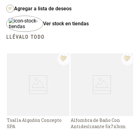
S/ 261.00
S/ 88.40
S/ 349.00
S/ 104.00
Set Sábanas Algodón satín 240
Almohada Memory + Gel
Ver stock en tiendas
Hilos
LLÉVALO TODO
S/ 143.65
S/ 124.00
S/ 169.00
Canasto Ropa Bambú Redondo
Mueble Repisa Bambú 4
con Forro
Bandejas con Puerta 23 x 23 x
119 cm
S/ 59.40
S/ 135.20
S/ 69.90
S/ 169.00
Comoda Bambú con Puertas 80
Almohada Sensación Plumas
x 33 x 80 cm
S/ 254.90
S/ 63.65
S/ 319.00
S/ 74.90
Toalla Algodón Concepto
Alfombra de Baño Con
SPA
Antideslizante 5x7x3cm
Plumón Pluma
Silla Metálica Plegable