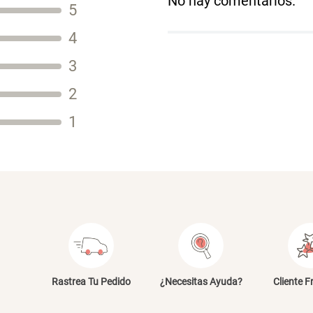
No hay comentarios.
5
Título
4
3
2
Tu nombre
1
Dirección de email
Escribe un comentario
E
Rastrea Tu Pedido
¿Necesitas Ayuda?
Cliente F