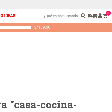
0
¿Qué estás buscando?
ÑO IDEAS
S/
189.00
t 2 Almohadas
Set Sábanas Algodón
emory
satín 240 Hilos
 104.00
S/ 169.00
a "
casa-cocina-