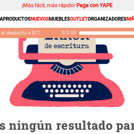
¡Más fácil, más rápido!
Paga con YAPE
SA
PRODUCTOS
NUEVOS
MUEBLES
OUTLET
ORGANIZADORES
NI
PRODUCTOS ESTRELLA
Organizador
e el despacho a S/1
S/
0.00
Cojin
Mueble MDF y Madera
Se
Bambú Inodoro con
M
Alfombra
Puerta 65x28x171 cm
Niños
S/ 261.00
S/
S/ 349.00
Almohada
Mantel
Sabanas
Platos
Cortinas
Individuales
 ningún resultado par