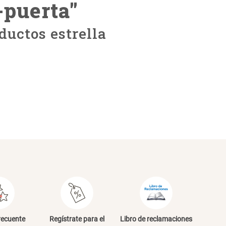
-puerta
"
ductos estrella
recuente
Regístrate para el
Libro de reclamaciones