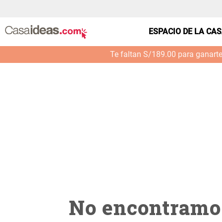
casa-cocina-barra-colgante-madera-metal-puerta
ESPACIO DE LA CA
Te faltan S/189.00 para ganart
No encontramos