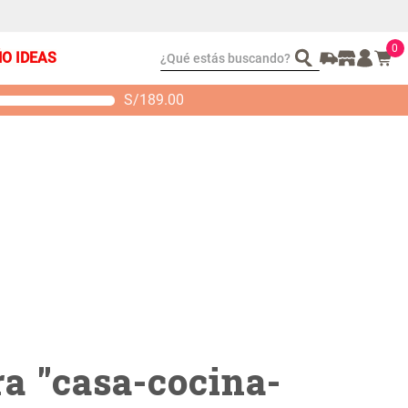
0
¿Qué estás buscando?
ÑO IDEAS
S/
189.00
t 2 Almohadas
Set Sábanas Algodón
emory
satín 240 Hilos
 104.00
S/ 169.00
a "
casa-cocina-