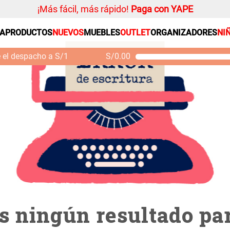
¡Más fácil, más rápido!
Paga con YAPE
SA
PRODUCTOS
NUEVOS
MUEBLES
OUTLET
ORGANIZADORES
NI
PRODUCTOS ESTRELLA
Organizador
e el despacho a S/1
S/
0.00
Cojin
Mueble MDF y Madera
Se
Bambú Inodoro con
M
Alfombra
Puerta 65x28x171 cm
Niños
S/ 261.00
S/
S/ 349.00
Almohada
Mantel
Sabanas
Platos
Individuales
Cortinas
 ningún resultado par