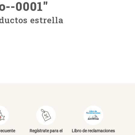
o--0001
"
ductos estrella
recuente
Regístrate para el
Libro de reclamaciones