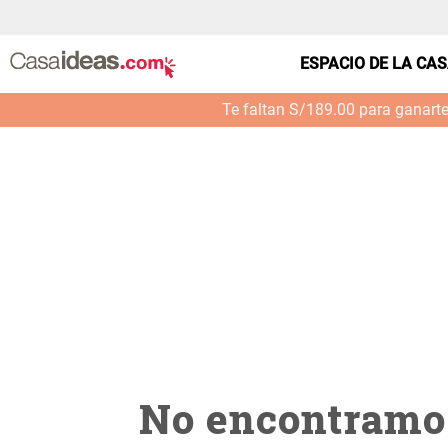
casa-cocina-basurero-puerta-9l--gris-calido--0001
ESPACIO DE LA CA
Te faltan S/189.00 para ganart
No encontramos